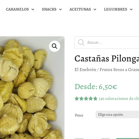
CARAMELOS
SNACKS
ACEITUNAS
LEGUMBRES
Búsqueda
de
productos
Castañas Pilong
El Enebrón
/
Frutos Secos a Gran
Desde:
6,50
€
(
40
valoraciones de cli
Valorado
con
4.75
de 5 en
Peso
base a
valoracione
s de
clientes