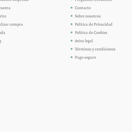
en
en
cuenta
Contacto
la
la
página
página
rito
Sobre nosotros
de
de
alizar compra
Política de Privacidad
producto
produc
nda
Política de Cookies
g
Aviso legal
Términos y condiciones
Pago seguro