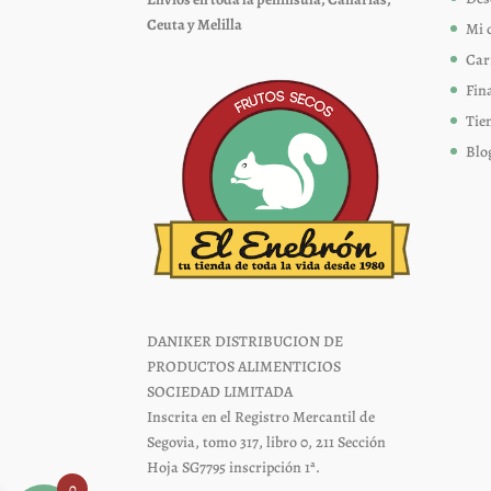
en
Ceuta y Melilla
Mi 
la
página
Car
de
Fin
producto
Tie
Blo
DANIKER DISTRIBUCION DE
PRODUCTOS ALIMENTICIOS
SOCIEDAD LIMITADA
Inscrita en el Registro Mercantil de
Segovia, tomo 317, libro 0, 211 Sección
Hoja SG7795 inscripción 1ª.
0