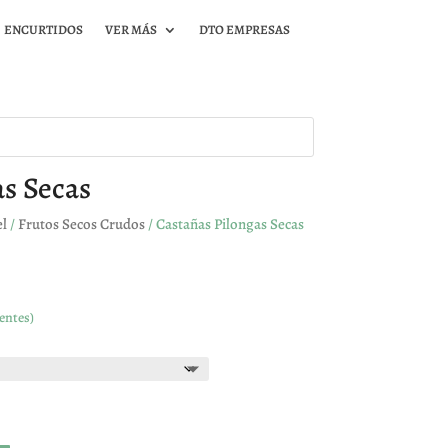
ENCURTIDOS
VER MÁS
DTO EMPRESAS
as Secas
el
/
Frutos Secos Crudos
/ Castañas Pilongas Secas
entes)