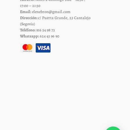
en
17:00 – 21:30
la
Email:
elenebron@gmail.com
página
Dirección:
c/ Puerta Grande, 23 Cantalejo
de
(Segovia)
Teléfono:
916 54 98 73
to
producto
Whatsapp:
624 43 96 90