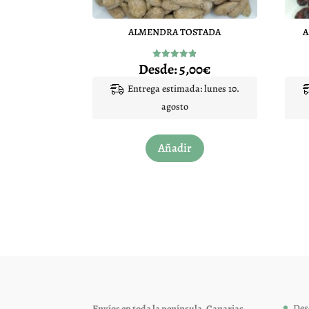
ALMENDRA TOSTADA
A
Desde:
5,00
€
Valorado
con
4.83
Entrega estimada: lunes 10.
de 5
agosto
Este
Añadir
producto
tiene
múltiples
variantes.
Las
opciones
se
pueden
elegir
Des
Envíos en toda la península, Canarias,