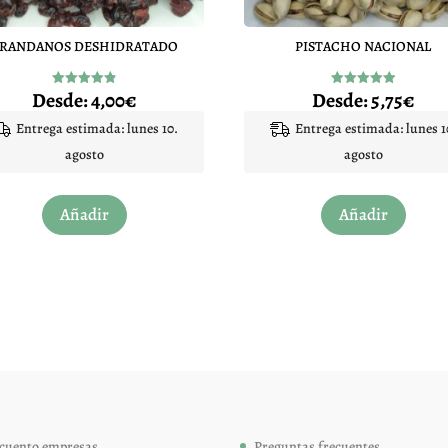
RANDANOS DESHIDRATADO
PISTACHO NACIONAL
Desde:
4,00
€
Desde:
5,75
€
Valorado
Valorado
con
con
4.84
4.90
Entrega estimada: lunes 10.
Entrega estimada: lunes 1
de 5
de 5
agosto
agosto
Este
Este
Añadir
Añadir
producto
produc
tiene
tiene
múltiples
múltip
variantes.
variant
Las
Las
opciones
opcion
se
se
pueden
pueden
elegir
elegir
cuento empresas
Preguntas frecuentes