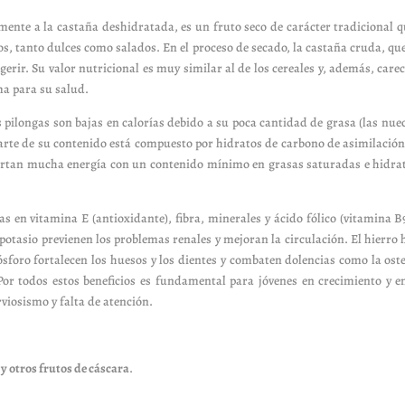
mente a la castaña deshidratada, es un fruto seco de carácter tradicional 
os, tanto dulces como salados. En el proceso de secado, la castaña cruda, que
igerir. Su valor nutricional es muy similar al de los cereales y, además, car
ma para su salud.
s pilongas son bajas en calorías debido a su poca cantidad de grasa (las nue
 parte de su contenido está compuesto por hidratos de carbono de asimilación 
ortan mucha energía con un contenido mínimo en grasas saturadas e hidrato
 en vitamina E (antioxidante), fibra, minerales y ácido fólico (vitamina B9).
potasio previenen los problemas renales y mejoran la circulación. El hierro
ósforo fortalecen los huesos y los dientes y combaten dolencias como la ost
 Por todos estos beneficios es fundamental para jóvenes en crecimiento y e
viosismo y falta de atención.
y otros frutos de cáscara
.