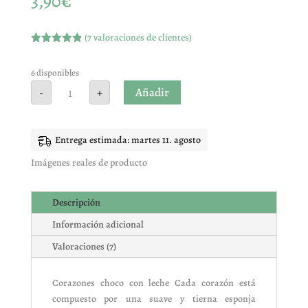
3,90
€
(
7
valoraciones de clientes)
Valorado
con
4.86
de
5 en base
6 disponibles
a
Nube
Añadir
-
+
valoracione
forma
s de
corazon
clientes
(Chocolate
15
unidades)
Entrega estimada: martes 11. agosto
cantidad
Imágenes reales de producto
Descripción
Información adicional
Valoraciones (7)
Corazones choco con leche Cada corazón está
compuesto por una suave y tierna esponja