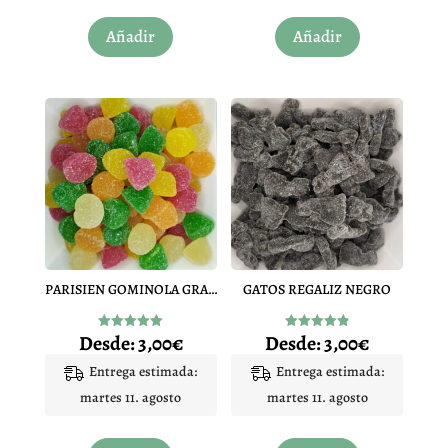
Este
Este
Añadir
Añadir
producto
producto
tiene
tiene
múltiples
múltiples
variantes.
variantes.
Las
Las
opciones
opciones
se
se
pueden
pueden
elegir
elegir
en
en
PARISIEN GOMINOLA GRANDE
GATOS REGALIZ NEGRO
la
la
página
página
Desde:
3,00
€
Desde:
3,00
€
Valorado
Valorado
de
de
con
con
5.00
4.91
Entrega estimada:
Entrega estimada:
producto
producto
de 5
de 5
martes 11. agosto
martes 11. agosto
Este
Este