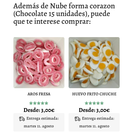
Además de Nube forma corazon
(Chocolate 15 unidades), puede
que te interese comprar:
AROS FRESA
HUEVO FRITO CHUCHE
Desde:
3,00
€
Desde:
3,00
€
Valorado
Valorado
con
con
4.92
4.97
Entrega estimada:
Entrega estimada:
de 5
de 5
martes 11. agosto
martes 11. agosto