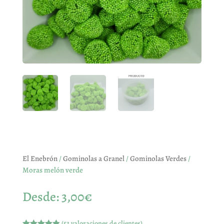
El Enebrón
/
Gominolas a Granel
/
Gominolas Verdes
/
Moras melón verde
Desde:
3,00
€
(
53
valoraciones de clientes)