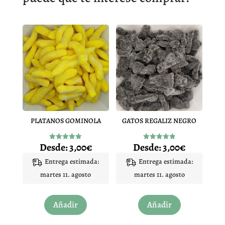
PLATANOS GOMINOLA
GATOS REGALIZ NEGRO
Desde:
3,00
€
Desde:
3,00
€
Valorado
Valorado
con
con
5.00
4.91
Entrega estimada:
Entrega estimada:
de 5
de 5
martes 11. agosto
martes 11. agosto
Este
Este
Añadir
Añadir
producto
producto
tiene
tiene