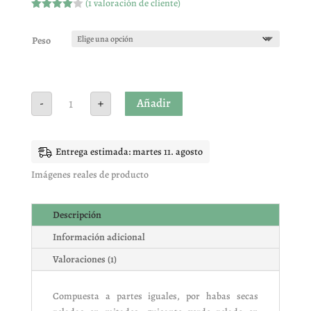
(
1
valoración de cliente)
Valorado
con
4.00
de 5 en
Peso
base a
valoración
de un
cliente
MEZCLA
Añadir
-
+
ESPECIAL
PURE
cantidad
Entrega estimada: martes 11. agosto
Imágenes reales de producto
Descripción
Información adicional
Valoraciones (1)
Compuesta a partes iguales, por habas secas