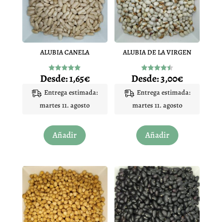
ALUBIA CANELA
ALUBIA DE LA VIRGEN
Desde:
1,65
€
Desde:
3,00
€
Valorado
Valorado
con
con
5.00
4.50
Entrega estimada:
Entrega estimada:
de 5
de 5
martes 11. agosto
martes 11. agosto
Este
Este
Añadir
Añadir
producto
producto
tiene
tiene
múltiples
múltiples
variantes.
variantes.
Las
Las
opciones
opciones
se
se