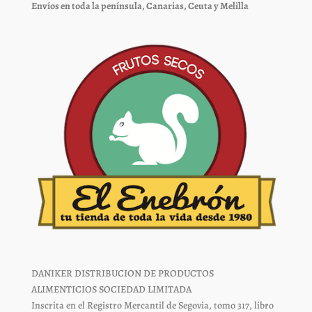
elegir
elegir
Envíos en toda la península, Canarias, Ceuta y Melilla
en
en
la
la
página
página
de
de
producto
producto
DANIKER DISTRIBUCION DE PRODUCTOS
ALIMENTICIOS SOCIEDAD LIMITADA
Inscrita en el Registro Mercantil de Segovia, tomo 317, libro