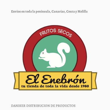
pueden
pueden
elegir
elegir
Envíos en toda la península, Canarias, Ceuta y Melilla
en
en
la
la
página
página
de
de
producto
producto
DANIKER DISTRIBUCION DE PRODUCTOS