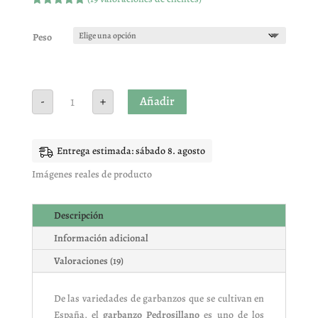
Valorado
con
4.84
de
5 en base
Peso
a
valoracione
s de
clientes
Garbanzo
Añadir
-
+
Pedrosillano
cantidad
Entrega estimada: sábado 8. agosto
Imágenes reales de producto
Descripción
Información adicional
Valoraciones (19)
De las variedades de garbanzos que se cultivan en
España, el
garbanzo Pedrosillano
es uno de los