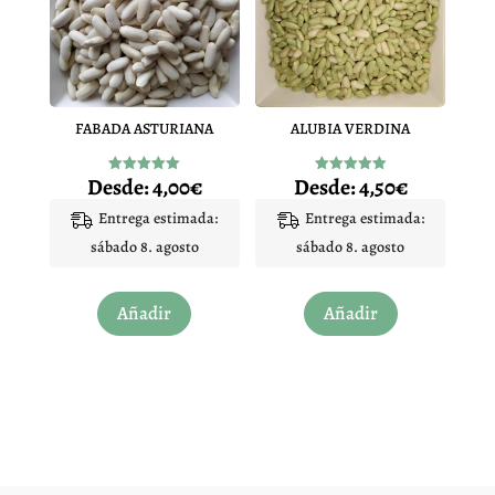
se
se
pueden
pueden
elegir
elegir
en
en
FABADA ASTURIANA
ALUBIA VERDINA
la
la
página
página
Desde:
4,00
€
Desde:
4,50
€
Valorado
Valorado
de
de
con
con
5.00
4.95
Entrega estimada:
Entrega estimada:
producto
producto
de 5
de 5
sábado 8. agosto
sábado 8. agosto
Este
Este
Añadir
Añadir
producto
producto
tiene
tiene
múltiples
múltiples
variantes.
variantes.
Las
Las
opciones
opciones
se
se