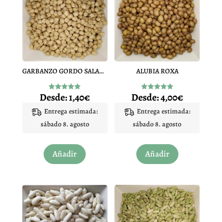
GARBANZO GORDO SALAMANCA
ALUBIA ROXA
Desde:
1,40
€
Desde:
4,00
€
Valorado
Valorado
con
con
4.93
5.00
Entrega estimada:
Entrega estimada:
de 5
de 5
sábado 8. agosto
sábado 8. agosto
Este
Este
Añadir
Añadir
producto
producto
tiene
tiene
múltiples
múltiples
variantes.
variantes.
Las
Las
opciones
opciones