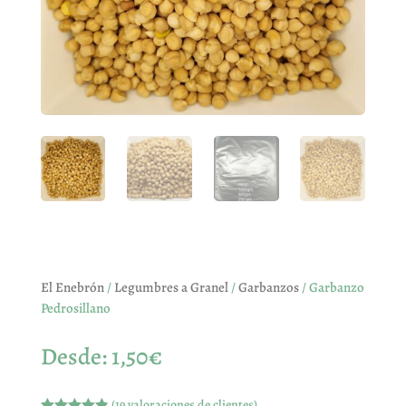
El Enebrón
/
Legumbres a Granel
/
Garbanzos
/ Garbanzo
Pedrosillano
Desde:
1,50
€
(
19
valoraciones de clientes)