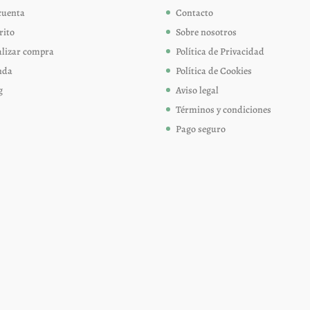
cuenta
Contacto
la
la
página
página
rito
Sobre nosotros
de
de
alizar compra
Política de Privacidad
producto
produc
nda
Política de Cookies
g
Aviso legal
Términos y condiciones
Pago seguro