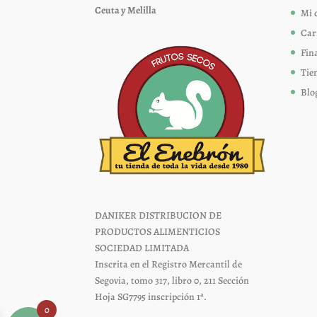
Ceuta y Melilla
Mi 
la
página
Car
de
Fin
producto
Tie
Blo
DANIKER DISTRIBUCION DE
PRODUCTOS ALIMENTICIOS
SOCIEDAD LIMITADA
Inscrita en el Registro Mercantil de
Segovia, tomo 317, libro 0, 211 Sección
Hoja SG7795 inscripción 1ª.
0