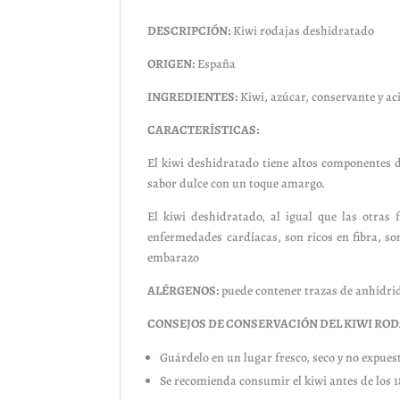
DESCRIPCIÓN:
Kiwi rodajas deshidratado
ORIGEN:
España
INGREDIENTES:
Kiwi, azúcar, conservante y ac
CARACTERÍSTICAS:
El kiwi deshidratado tiene altos componentes de
sabor dulce con un toque amargo.
El kiwi deshidratado, al igual que las otras 
enfermedades cardíacas, son ricos en fibra, so
embarazo
ALÉRGENOS:
puede contener trazas de anhídrid
CONSEJOS DE CONSERVACIÓN DEL KIWI RO
Guárdelo en un lugar fresco, seco y no expuest
Se recomienda consumir el kiwi antes de los 