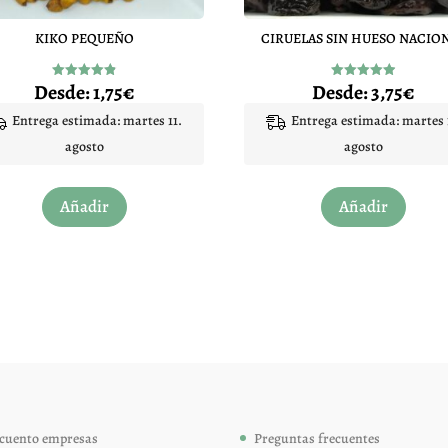
KIKO PEQUEÑO
CIRUELAS SIN HUESO NACIO
Desde:
1,75
€
Desde:
3,75
€
Valorado
Valorado
con
con
4.86
4.92
Entrega estimada: martes 11.
Entrega estimada: martes 
de 5
de 5
agosto
agosto
Este
Este
Añadir
Añadir
producto
produc
tiene
tiene
múltiples
múltip
variantes.
variant
Las
Las
opciones
opcion
se
se
pueden
pueden
elegir
elegir
cuento empresas
Preguntas frecuentes
en
en