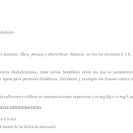
idulante
 enzimas, fibra, potasio y electrolitos. Además, es rico en vitamina C y E
frutas deshidratadas, tiene varios beneficios entre los que se encuentran
n aptos para personas diabéticas, fortalecen y protegen los huesos contra 
o sulfuroso y sulfitos en concentraciones superiores a 10 mg/Kg o 10 mg/L 
DAJAS DESHIDRATADO:
o a la luz
18 meses de su fecha de envasado