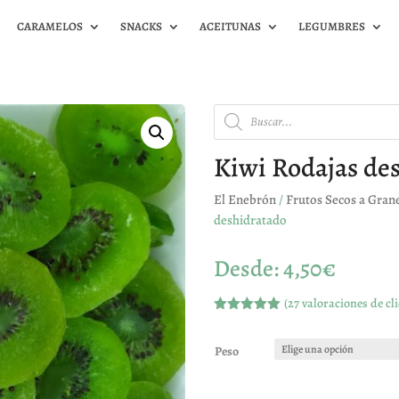
CARAMELOS
SNACKS
ACEITUNAS
LEGUMBRES
Búsqueda
de
productos
Kiwi Rodajas de
El Enebrón
/
Frutos Secos a Gran
deshidratado
Desde:
4,50
€
(
27
valoraciones de cli
Valorado
con
4.93
de
5 en base
Peso
a
valoracione
s de
clientes