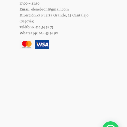
17:00 – 21:30
la
Email:
elenebron@gmail.com
página
Dirección:
c/ Puerta Grande, 23 Cantalejo
de
(Segovia)
Teléfono:
916 54 98 73
to
producto
Whatsapp:
624 43 96 90