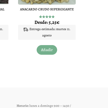
NAL
ANACARDO CRUDO SUPERGIGANTE
Desde:
5,25
€
Valorado
con
4.90
11.
Entrega estimada: martes 11.
de 5
agosto
Este
Añadir
to
producto
tiene
les
múltiples
es.
variantes.
Las
es
opciones
se
pueden
elegir
Horario:
lunes a domingo 9:00 – 14:30 /
en