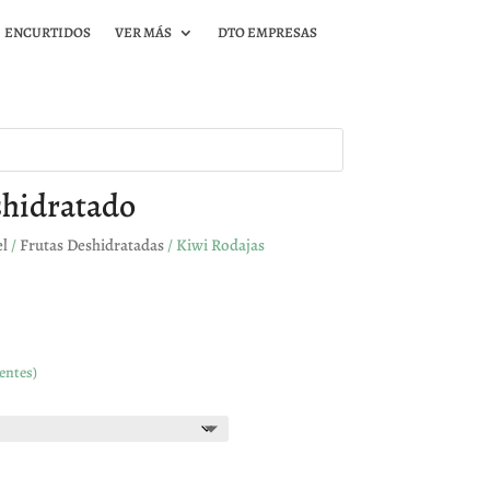
ENCURTIDOS
VER MÁS
DTO EMPRESAS
shidratado
el
/
Frutas Deshidratadas
/ Kiwi Rodajas
entes)