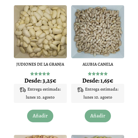
JUDIONES DE LA GRANJA
ALUBIA CANELA
Desde:
3,25
€
Desde:
1,65
€
Valorado
Valorado
con
con
4.97
5.00
Entrega estimada:
Entrega estimada:
de 5
de 5
lunes 10. agosto
lunes 10. agosto
Este
Este
Añadir
Añadir
producto
producto
tiene
tiene
múltiples
múltiples