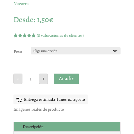
Navarra
Desde:
1,50
€
(
8
valoraciones de clientes)
Valorado
con
4.88
de
5 en base
Peso
a
valoracione
s de
clientes
Guisantes
Añadir
-
+
Secos
Navarra
cantidad
Entrega estimada: lunes 10. agosto
Imágenes reales de producto
Descripción