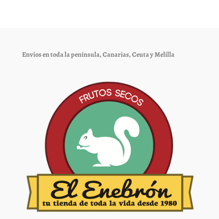
Las
Las
opciones
opciones
se
se
pueden
pueden
elegir
elegir
Envíos en toda la península, Canarias, Ceuta y Melilla
en
en
la
la
página
página
de
de
producto
producto