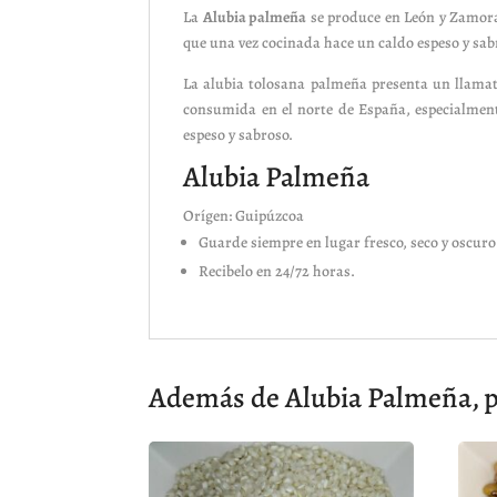
La
Alubia palmeña
se produce en León y Zamora
que una vez cocinada hace un caldo espeso y sab
La alubia tolosana palmeña presenta un llamat
consumida en el norte de España, especialment
espeso y sabroso.
Alubia Palmeña
Orígen: Guipúzcoa
Guarde siempre en lugar fresco, seco y oscuro
Recibelo en 24/72 horas.
Además de Alubia Palmeña, p