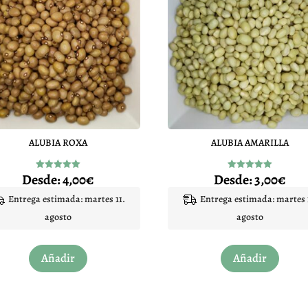
ALUBIA ROXA
ALUBIA AMARILLA
Desde:
4,00
€
Desde:
3,00
€
Valorado
Valorado
con
con
5.00
5.00
Entrega estimada: martes 11.
Entrega estimada: martes 
de 5
de 5
agosto
agosto
Este
Este
Añadir
Añadir
producto
produc
tiene
tiene
múltiples
múltip