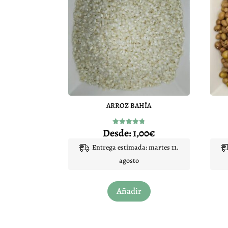
ARROZ BAHÍA
Desde:
1,00
€
Valorado
con
4.75
Entrega estimada: martes 11.
de 5
agosto
Este
Añadir
producto
tiene
múltiples