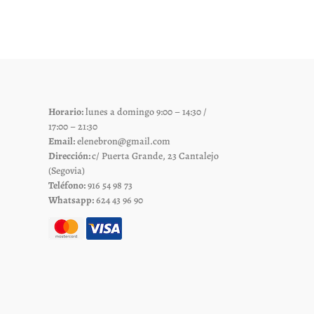
es.
variantes.
Las
es
opciones
se
pueden
elegir
Horario:
lunes a domingo 9:00 – 14:30 /
en
17:00 – 21:30
la
Email:
elenebron@gmail.com
página
Dirección:
c/ Puerta Grande, 23 Cantalejo
de
(Segovia)
Teléfono:
916 54 98 73
to
producto
Whatsapp:
624 43 96 90