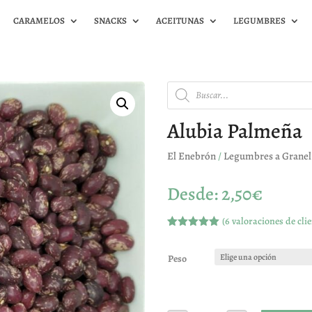
CARAMELOS
SNACKS
ACEITUNAS
LEGUMBRES
Búsqueda
de
productos
Alubia Palmeña
El Enebrón
/
Legumbres a Granel
Desde:
2,50
€
(
6
valoraciones de clie
Valorado
con
5.00
de
5 en base
Peso
a
valoracione
s de
clientes