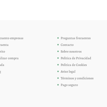
variantes.
variant
Las
Las
opciones
opcion
se
se
pueden
pueden
elegir
elegir
cuento empresas
Preguntas frecuentes
en
en
cuenta
Contacto
la
la
página
página
rito
Sobre nosotros
de
de
alizar compra
Política de Privacidad
producto
produc
nda
Política de Cookies
g
Aviso legal
Términos y condiciones
Pago seguro