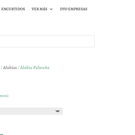
ENCURTIDOS
VER MÁS
DTO EMPRESAS
/
Alubias
/ Alubia Palmeña
ntes)