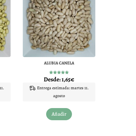
ALUBIA CANELA
Desde:
1,65
€
Valorado
con
5.00
11.
Entrega estimada: martes 11.
de 5
agosto
Este
Añadir
to
producto
tiene
les
múltiples