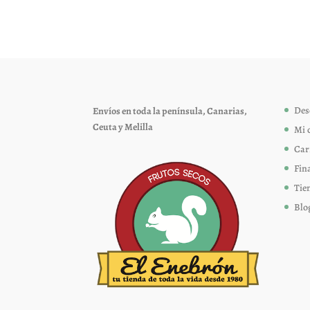
variantes.
Las
opciones
se
pueden
elegir
Des
Envíos en toda la península, Canarias,
en
Ceuta y Melilla
Mi 
la
página
Car
de
Fin
producto
Tie
Blo