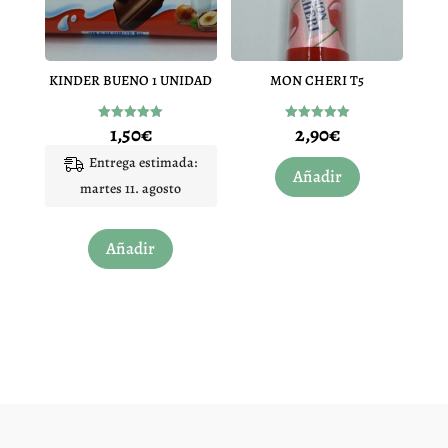
KINDER BUENO 1 UNIDAD
MON CHERI T5
1,50
€
2,90
€
Valorado
Valorado
con
con
5.00
5.00
Entrega estimada:
de 5
de 5
Añadir
martes 11. agosto
Añadir