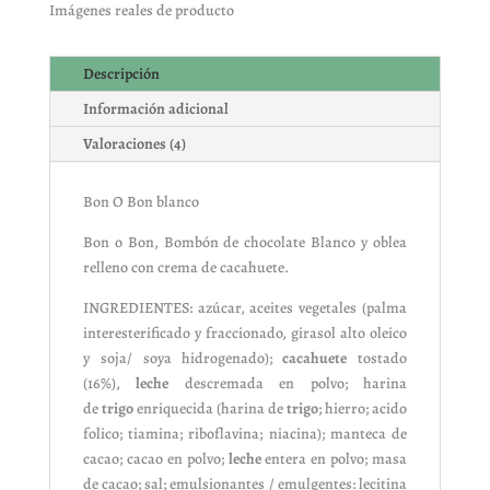
Imágenes reales de producto
Descripción
Información adicional
Valoraciones (4)
Bon O Bon blanco
Bon o Bon, Bombón de chocolate Blanco y oblea
relleno con crema de cacahuete.
INGREDIENTES: azúcar, aceites vegetales (palma
interesterificado y fraccionado, girasol alto oleico
y soja/ soya hidrogenado);
cacahuete
tostado
(16%),
leche
descremada en polvo; harina
de
trigo
enriquecida (harina de
trigo
; hierro; acido
folico; tiamina; riboflavina; niacina); manteca de
cacao; cacao en polvo;
leche
entera en polvo; masa
de cacao; sal; emulsionantes / emulgentes: lecitina