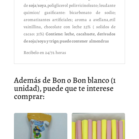
de
soja
/
soya
,poliglicerol polirricinoleato; leudante
quimico/ gasificante: bicarbonato de sodio;
aromatizantes artificiales; aroma a avellana,etil
vainillina, chocolate con leche 23% ( solidos de
cacao: 31%)
Contiene: leche, cacahuete, derivados
de soja/soya y trigo; puede contener almendras
Recibelo en 24/72 horas
Además de Bon o Bon blanco (1
unidad), puede que te interese
comprar: