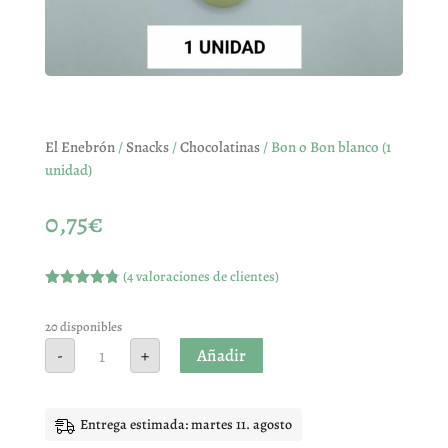
El Enebrón
/
Snacks
/
Chocolatinas
/ Bon o Bon blanco (1
unidad)
0,75
€
(
4
valoraciones de clientes)
Valorado
con
4.75
de 5 en
20 disponibles
base a
Bon
Añadir
-
+
valoracione
o
s de
Bon
clientes
blanco
(1
unidad)
Entrega estimada: martes 11. agosto
cantidad