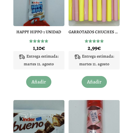
HAPPY HIPPO 1 UNIDAD
GARROTAZOS CHUCHES COLORES 15 UNIDADES
1,10
€
2,99
€
Valorado
Valorado
con
con
5.00
4.95
Entrega estimada:
Entrega estimada:
de 5
de 5
martes 11. agosto
martes 11. agosto
Añadir
Añadir