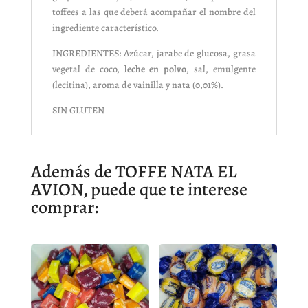
toffees a las que deberá acompañar el nombre del
ingrediente característico.
INGREDIENTES: Azúcar, jarabe de glucosa, grasa
vegetal de coco,
leche en polvo
, sal, emulgente
(lecitina), aroma de vainilla y nata (0,01%).
SIN GLUTEN
Además de TOFFE NATA EL
AVION, puede que te interese
comprar: