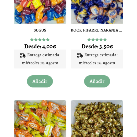
SUGUS
ROCK PIFARRE NARANJA Y LIMON
Desde:
4,00
€
Desde:
3,50
€
Valorado
Valorado
con
con
4.94
5.00
Entrega estimada:
Entrega estimada:
de 5
de 5
miércoles 12. agosto
miércoles 12. agosto
Este
Este
Añadir
Añadir
producto
producto
tiene
tiene
múltiples
múltiples
variantes.
variantes.
Las
Las
opciones
opciones
se
se