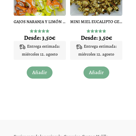
pueden
pueden
elegir
elegir
en
en
GAJOS NARANJA Y LIMÓN PIFARRÉ
MINI MIEL EUCALIPTO GERIO
la
la
página
página
Desde:
3,50
€
Desde:
3,50
€
Valorado
Valorado
de
de
con
con
4.96
5.00
Entrega estimada:
Entrega estimada:
producto
producto
de 5
de 5
miércoles 12. agosto
miércoles 12. agosto
Este
Este
Añadir
Añadir
producto
producto
tiene
tiene
múltiples
múltiples
variantes.
variantes.
Las
Las
opciones
opciones
se
se
pueden
pueden
elegir
elegir