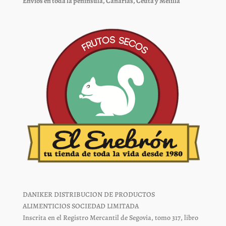
Envíos en toda la península, Canarias, Ceuta y Melilla
en
en
la
la
página
página
de
de
producto
producto
DANIKER DISTRIBUCION DE PRODUCTOS
ALIMENTICIOS SOCIEDAD LIMITADA
Inscrita en el Registro Mercantil de Segovia, tomo 317, libro