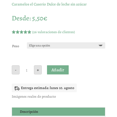
Caramelos el Caserio Dulce de leche sin azúcar
Desde:
5,50
€
(
26
valoraciones de clientes)
Valorado
con
4.96
de
5 en base
Peso
a
valoracione
s de
clientes
Caramelos
Añadir
-
+
el
Caserio
Dulce
de
leche
Entrega estimada: lunes 10. agosto
sin
azúcar
cantidad
Imágenes reales de producto
Descripción