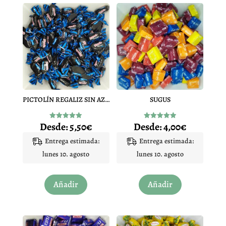
PICTOLÍN REGALIZ SIN AZÚCAR
SUGUS
Desde:
5,50
€
Desde:
4,00
€
Valorado
Valorado
con
con
4.89
4.94
Entrega estimada:
Entrega estimada:
de 5
de 5
lunes 10. agosto
lunes 10. agosto
Este
Este
Añadir
Añadir
producto
producto
tiene
tiene
múltiples
múltiples
variantes.
variantes.