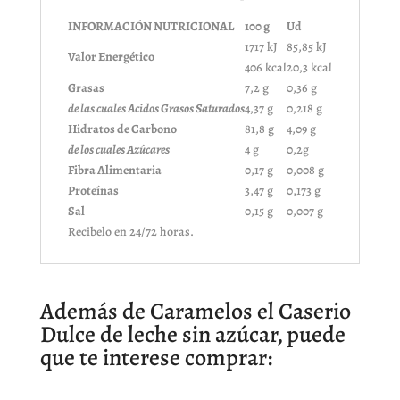
INFORMACIÓN NUTRICIONAL
100 g
Ud
1717 kJ
85,85 kJ
Valor Energético
406 kcal
20,3 kcal
Grasas
7,2 g
0,36 g
de las cuales Acidos Grasos Saturados
4,37 g
0,218 g
Hidratos de Carbono
81,8 g
4,09 g
de los cuales Azúcares
4 g
0,2g
Fibra Alimentaria
0,17 g
0,008 g
Proteínas
3,47 g
0,173 g
Sal
0,15 g
0,007 g
Recibelo en 24/72 horas.
Además de Caramelos el Caserio
Dulce de leche sin azúcar, puede
que te interese comprar: