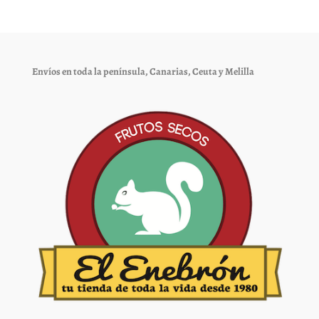
opciones
opciones
se
se
pueden
pueden
elegir
elegir
Envíos en toda la península, Canarias, Ceuta y Melilla
en
en
la
la
página
página
de
de
producto
producto