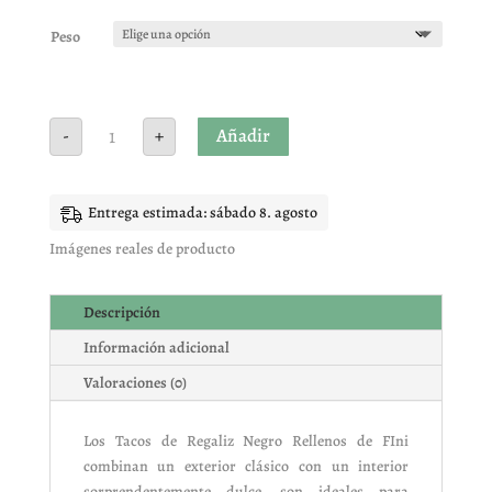
Peso
TACO
Añadir
-
+
RELLENO
NEGRO
FINI
cantidad
Entrega estimada: sábado 8. agosto
Imágenes reales de producto
Descripción
Información adicional
Valoraciones (0)
Los Tacos de Regaliz Negro Rellenos de FIni
combinan un exterior clásico con un interior
sorprendentemente dulce. son ideales para