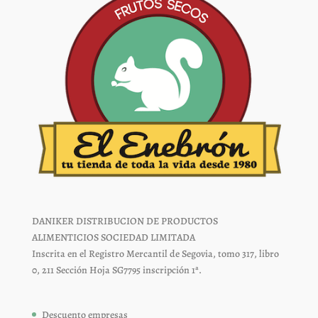
página
página
de
de
producto
producto
DANIKER DISTRIBUCION DE PRODUCTOS
ALIMENTICIOS SOCIEDAD LIMITADA
Inscrita en el Registro Mercantil de Segovia, tomo 317, libro
0, 211 Sección Hoja SG7795 inscripción 1ª.
Descuento empresas