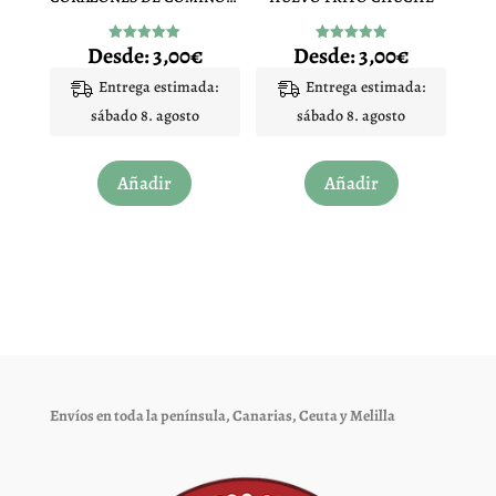
la
la
página
página
Desde:
3,00
€
Desde:
3,00
€
Valorado
Valorado
de
de
con
con
5.00
4.97
Entrega estimada:
Entrega estimada:
producto
producto
de 5
de 5
sábado 8. agosto
sábado 8. agosto
Este
Este
Añadir
Añadir
producto
producto
tiene
tiene
múltiples
múltiples
variantes.
variantes.
Las
Las
opciones
opciones
se
se
pueden
pueden
elegir
elegir
Envíos en toda la península, Canarias, Ceuta y Melilla
en
en
la
la