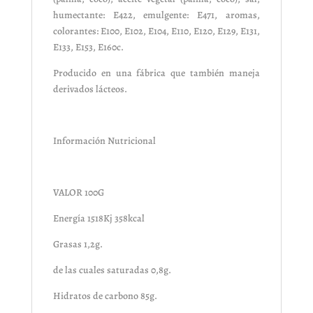
humectante: E422, emulgente: E471, aromas,
colorantes: E100, E102, E104, E110, E120, E129, E131,
E133, E153, E160c.
Producido en una fábrica que también maneja
derivados lácteos.
Información Nutricional
VALOR 100G
Energía 1518Kj 358kcal
Grasas 1,2g.
de las cuales saturadas 0,8g.
Hidratos de carbono 85g.