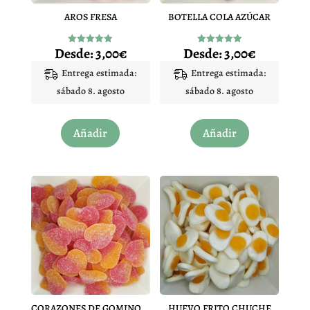
AROS FRESA
BOTELLA COLA AZÚCAR
Desde:
3,00
€
Desde:
3,00
€
Valorado
Valorado
con
con
4.92
5.00
Entrega estimada:
Entrega estimada:
de 5
de 5
sábado 8. agosto
sábado 8. agosto
Este
Este
Añadir
Añadir
producto
producto
tiene
tiene
múltiples
múltiples
variantes.
variantes.
Las
Las
opciones
opciones
se
se
pueden
pueden
elegir
elegir
en
en
CORAZONES DE GOMINOLA MELOCOTON
HUEVO FRITO CHUCHE