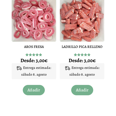
variantes.
variantes.
Las
Las
opciones
opciones
se
se
pueden
pueden
elegir
elegir
en
en
AROS FRESA
LADRILLO PICA RELLENO
la
la
página
página
Desde:
3,00
€
Desde:
3,00
€
Valorado
Valorado
de
de
con
con
4.92
4.96
Entrega estimada:
Entrega estimada:
producto
producto
de 5
de 5
sábado 8. agosto
sábado 8. agosto
Este
Este
Añadir
Añadir
producto
producto
tiene
tiene
múltiples
múltiples
variantes.
variantes.