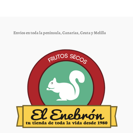
Las
Las
opciones
opciones
se
se
pueden
pueden
elegir
elegir
Envíos en toda la península, Canarias, Ceuta y Melilla
en
en
la
la
página
página
de
de
producto
producto