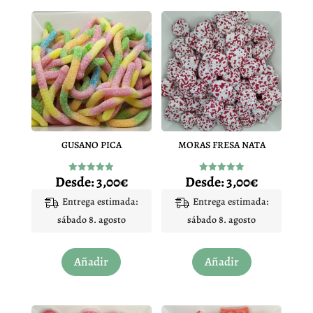
GUSANO PICA
MORAS FRESA NATA
Desde:
3,00
€
Desde:
3,00
€
Valorado
Valorado
con
con
5.00
4.97
Entrega estimada:
Entrega estimada:
de 5
de 5
sábado 8. agosto
sábado 8. agosto
Este
Este
Añadir
Añadir
producto
producto
tiene
tiene
múltiples
múltiples