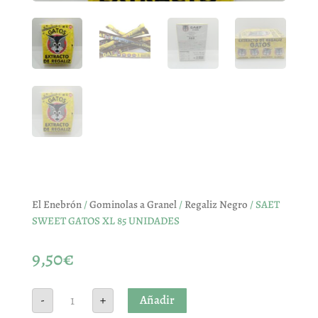
El Enebrón
/
Gominolas a Granel
/
Regaliz Negro
/ SAET
SWEET GATOS XL 85 UNIDADES
9,50
€
SAET
Añadir
-
+
SWEET
GATOS