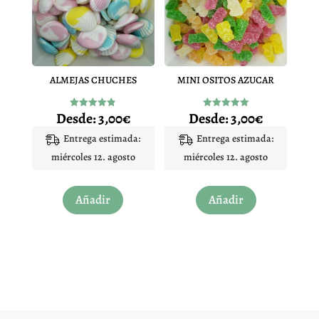
se
se
pueden
pueden
elegir
elegir
en
en
ALMEJAS CHUCHES
MINI OSITOS AZUCAR
la
la
página
página
Desde:
3,00
€
Desde:
3,00
€
Valorado
Valorado
de
de
con
con
4.83
5.00
Entrega estimada:
Entrega estimada:
producto
producto
de 5
de 5
miércoles 12. agosto
miércoles 12. agosto
Este
Este
Añadir
Añadir
producto
producto
tiene
tiene
múltiples
múltiples
variantes.
variantes.
Las
Las
opciones
opciones
se
se