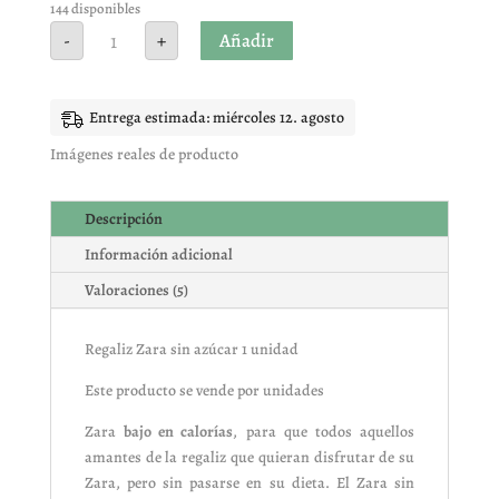
de 5 en
144 disponibles
base a
Regaliz
Añadir
-
+
valoracione
Zara
s de
sin
clientes
azúcar
1
unidad
Entrega estimada: miércoles 12. agosto
cantidad
Imágenes reales de producto
Descripción
Información adicional
Valoraciones (5)
Regaliz Zara sin azúcar 1 unidad
Este producto se vende por unidades
Zara
bajo en calorías
, para que todos aquellos
amantes de la regaliz que quieran disfrutar de su
Zara, pero sin pasarse en su dieta. El Zara sin