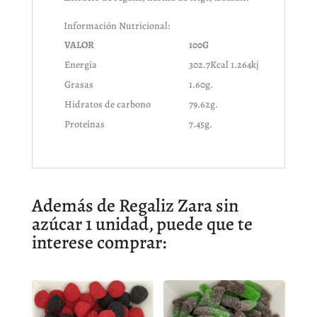
Información Nutricional:
VALOR
100G
Energia
302.7Kcal 1.264kj
Grasas
1.60g.
Hidratos de carbono
79.62g.
Proteínas
7.45g.
Además de Regaliz Zara sin
azúcar 1 unidad, puede que te
interese comprar: