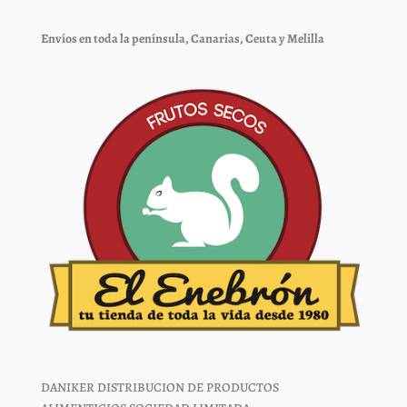
pueden
pueden
elegir
elegir
Envíos en toda la península, Canarias, Ceuta y Melilla
en
en
la
la
página
página
de
de
producto
producto
DANIKER DISTRIBUCION DE PRODUCTOS