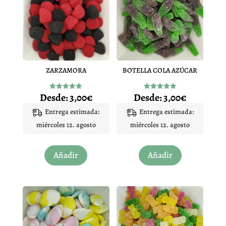
ZARZAMORA
BOTELLA COLA AZÚCAR
Desde:
3,00
€
Desde:
3,00
€
Valorado
Valorado
con
con
4.93
5.00
Entrega estimada:
Entrega estimada:
de 5
de 5
miércoles 12. agosto
miércoles 12. agosto
Este
Este
Añadir
Añadir
producto
producto
tiene
tiene
múltiples
múltiples
variantes.
variantes.
Las
Las
opciones
opciones