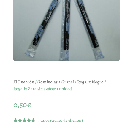
El Enebrón
/
Gominolas a Granel
/
Regaliz Negro
/
Regaliz Zara sin azúcar 1 unidad
0,50
€
(
5
valoraciones de clientes)
Valorado
con
4.60