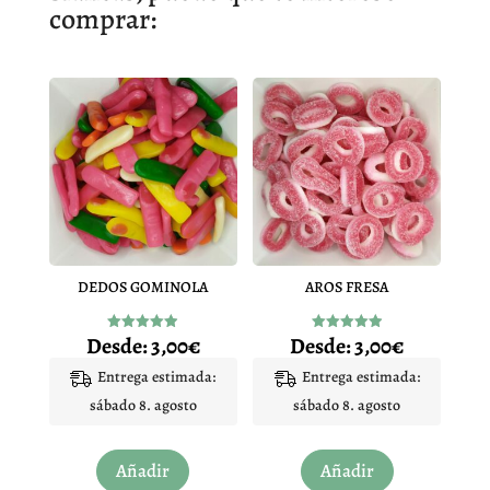
comprar:
DEDOS GOMINOLA
AROS FRESA
Desde:
3,00
€
Desde:
3,00
€
Valorado
Valorado
con
con
4.94
4.92
Entrega estimada:
Entrega estimada:
de 5
de 5
sábado 8. agosto
sábado 8. agosto
Este
Este
Añadir
Añadir
producto
producto