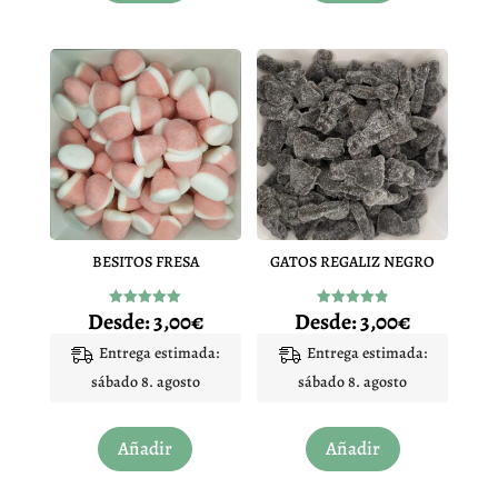
tiene
tiene
múltiples
múltiples
variantes.
variantes.
Las
Las
opciones
opciones
se
se
pueden
pueden
elegir
elegir
en
en
BESITOS FRESA
GATOS REGALIZ NEGRO
la
la
página
página
Desde:
3,00
€
Desde:
3,00
€
Valorado
Valorado
de
de
con
con
4.96
4.91
Entrega estimada:
Entrega estimada:
producto
producto
de 5
de 5
sábado 8. agosto
sábado 8. agosto
Este
Este
Añadir
Añadir
producto
producto
tiene
tiene