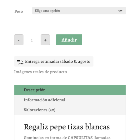
Valorado
con
5.00
de
5 en base
Peso
a
valoracione
s de
clientes
Regaliz
Añadir
-
+
PePe
tizas
blancas
cantidad
Entrega estimada: sábado 8. agosto
Imágenes reales de producto
Descripción
Información adicional
Valoraciones (20)
Regaliz pepe tizas blancas
Gominolas
en forma de
CAPSULITAS llamadas