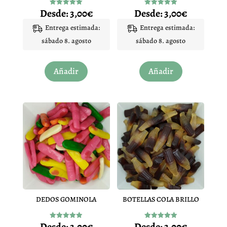
Desde:
3,00
€
Desde:
3,00
€
Valorado
Valorado
con
con
5.00
4.93
Entrega estimada:
Entrega estimada:
de 5
de 5
sábado 8. agosto
sábado 8. agosto
Este
Este
Añadir
Añadir
producto
producto
tiene
tiene
múltiples
múltiples
variantes.
variantes.
Las
Las
opciones
opciones
se
se
pueden
pueden
elegir
elegir
en
en
DEDOS GOMINOLA
BOTELLAS COLA BRILLO
la
la
página
página
Desde:
3,00
€
Desde:
3,00
€
Valorado
Valorado