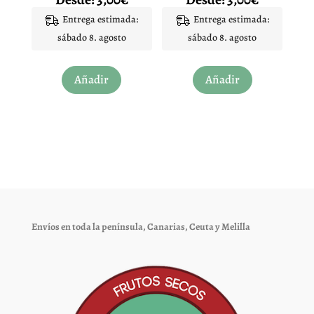
de
de
con
con
4.94
5.00
Entrega estimada:
Entrega estimada:
producto
producto
de 5
de 5
sábado 8. agosto
sábado 8. agosto
Este
Este
Añadir
Añadir
producto
producto
tiene
tiene
múltiples
múltiples
variantes.
variantes.
Las
Las
opciones
opciones
se
se
pueden
pueden
elegir
elegir
Envíos en toda la península, Canarias, Ceuta y Melilla
en
en
la
la
página
página
de
de