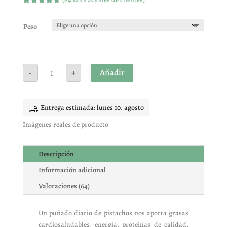
Valorado
con
4.66
de 5 en
Peso
base a
valoracione
s de
clientes
Pistacho
Añadir
-
+
tostado
sin
sal
cantidad
Entrega estimada: lunes 10. agosto
Imágenes reales de producto
Descripción
Información adicional
Valoraciones (64)
Un puñado diario de pistachos nos aporta grasas
cardiosaludables, energía, proteínas de calidad,