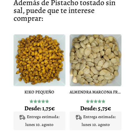
Además de Pistacho tostado sin
sal, puede que te interese
comprar:
KIKO PEQUEÑO
ALMENDRA MARCONA FRITA
Desde:
1,75
€
Desde:
5,75
€
Valorado
Valorado
con
con
4.86
4.87
Entrega estimada:
Entrega estimada:
de 5
de 5
lunes 10. agosto
lunes 10. agosto