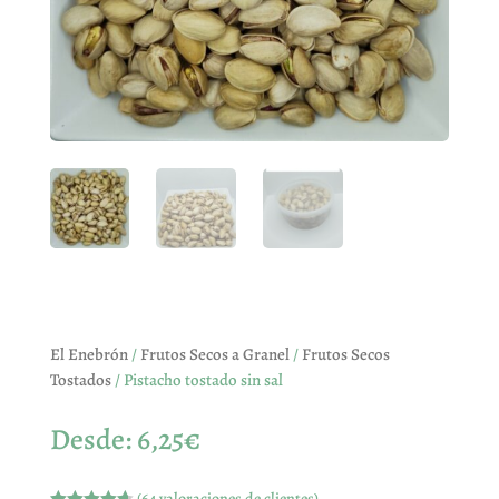
El Enebrón
/
Frutos Secos a Granel
/
Frutos Secos
Tostados
/ Pistacho tostado sin sal
Desde:
6,25
€
(
64
valoraciones de clientes)