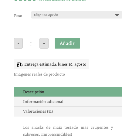
Valorado
con
4.87
de
5 en base
Peso
a
valoracione
s de
clientes
Kiko
Añadir
-
+
gordo
churruca
cantidad
Entrega estimada: lunes 10. agosto
Imágenes reales de producto
Descripción
Información adicional
Valoraciones (31)
Los snacks de maíz tostado más crujientes y
sabrosos. ¡Imprescindibles!