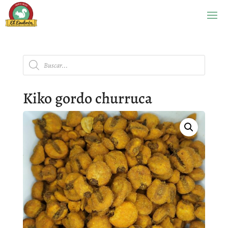
Búsqueda
de
productos
Kiko gordo churruca