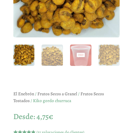
El Enebrón
/
Frutos Secos a Granel
/
Frutos Secos
Tostados
/ Kiko gordo churruca
Desde:
4,75
€
(
31
valoraciones de clientes)