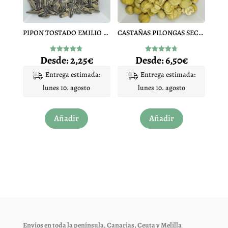
elegir
elegir
en
en
PIPON TOSTADO EMILIO ARIAS
CASTAÑAS PILONGAS SECAS
la
la
página
página
Desde:
2,25
€
Desde:
6,50
€
Valorado
Valorado
de
de
con
con
4.75
4.75
Entrega estimada:
Entrega estimada:
producto
producto
de 5
de 5
lunes 10. agosto
lunes 10. agosto
Este
Este
Añadir
Añadir
producto
producto
tiene
tiene
múltiples
múltiples
variantes.
variantes.
Las
Las
opciones
opciones
se
se
pueden
pueden
elegir
elegir
Envíos en toda la península, Canarias, Ceuta y Melilla