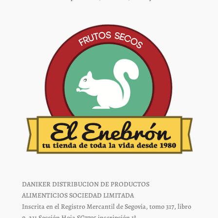
en
en
la
la
página
página
de
de
producto
producto
DANIKER DISTRIBUCION DE PRODUCTOS
ALIMENTICIOS SOCIEDAD LIMITADA
Inscrita en el Registro Mercantil de Segovia, tomo 317, libro
0, 211 Sección Hoja SG7795 inscripción 1ª.