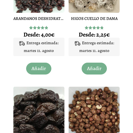
ARANDANOS DESHIDRATADO
HIGOS CUELLO DE DAMA
Desde:
4,00
€
Desde:
2,25
€
Valorado
Valorado
con
con
4.84
4.80
Entrega estimada:
Entrega estimada:
de 5
de 5
martes 11. agosto
martes 11. agosto
Este
Este
Añadir
Añadir
producto
producto
tiene
tiene
múltiples
múltiples
variantes.
variantes.
Las
Las
opciones
opciones
se
se
pueden
pueden
elegir
elegir