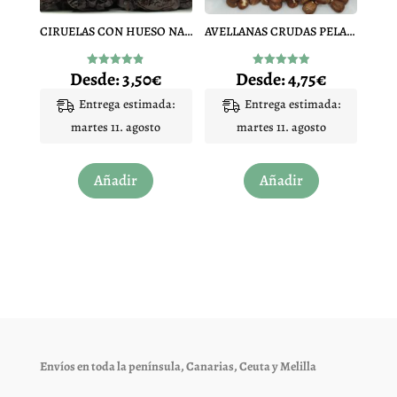
en
en
CIRUELAS CON HUESO NACIONAL
AVELLANAS CRUDAS PELADAS
la
la
página
página
Desde:
3,50
€
Desde:
4,75
€
Valorado
Valorado
de
de
con
con
4.86
4.92
Entrega estimada:
Entrega estimada:
producto
producto
de 5
de 5
martes 11. agosto
martes 11. agosto
Este
Este
Añadir
Añadir
producto
producto
tiene
tiene
múltiples
múltiples
variantes.
variantes.
Las
Las
opciones
opciones
se
se
pueden
pueden
elegir
elegir
Envíos en toda la península, Canarias, Ceuta y Melilla
en
en