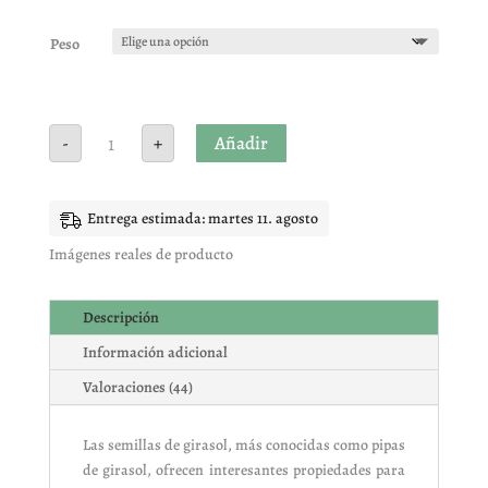
Valorado
con
4.91
de
5 en base
Peso
a
valoracione
s de
clientes
Pipa
Añadir
-
+
girasol
cruda
cantidad
Entrega estimada: martes 11. agosto
Imágenes reales de producto
Descripción
Información adicional
Valoraciones (44)
Las semillas de girasol, más conocidas como pipas
de girasol, ofrecen interesantes propiedades para