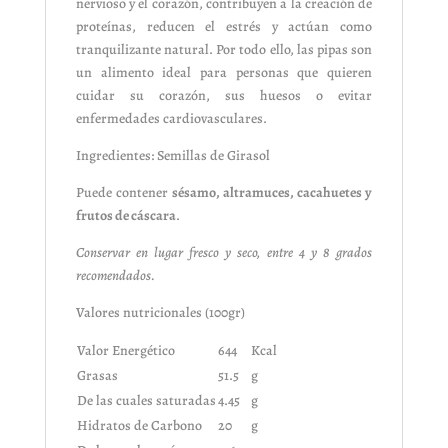
nervioso y el corazón, contribuyen a la creación de
proteínas, reducen el estrés y actúan como
tranquilizante natural. Por todo ello, las pipas son
un alimento ideal para personas que quieren
cuidar su corazón, sus huesos o evitar
enfermedades cardiovasculares.
Ingredientes: Semillas de Girasol
Puede contener
sésamo, altramuces, cacahuetes y
frutos de cáscara
.
Conservar en lugar fresco y seco, entre 4 y 8 grados
recomendados.
Valores nutricionales (100gr)
Valor Energético
644
Kcal
Grasas
51.5
g
De las cuales saturadas
4.45
g
Hidratos de Carbono
20
g