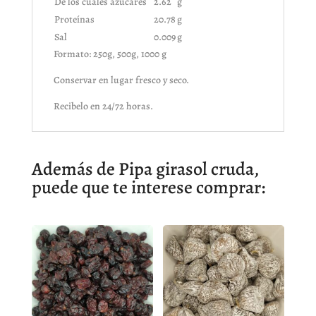
De los cuales azúcares
2.62
g
Proteínas
20.78
g
Sal
0.009
g
Formato: 250g, 500g, 1000 g
Conservar en lugar fresco y seco.
Recibelo en 24/72 horas.
Además de Pipa girasol cruda,
puede que te interese comprar: