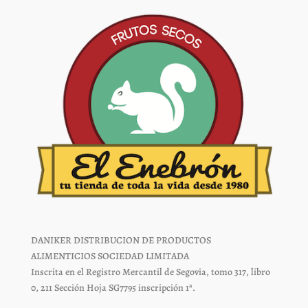
la
la
página
página
de
de
producto
producto
DANIKER DISTRIBUCION DE PRODUCTOS
ALIMENTICIOS SOCIEDAD LIMITADA
Inscrita en el Registro Mercantil de Segovia, tomo 317, libro
0, 211 Sección Hoja SG7795 inscripción 1ª.