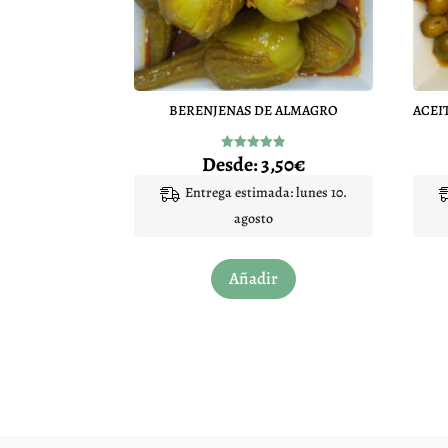
BERENJENAS DE ALMAGRO
Desde:
3,50
€
Valorado
con
4.86
Entrega estimada: lunes 10.
de 5
agosto
Este
Añadir
producto
tiene
múltiples
variantes.
Las
opciones
se