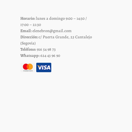
pueden
elegir
Horario:
lunes a domingo 9:00 – 14:30 /
en
17:00 – 21:30
la
Email:
elenebron@gmail.com
página
Dirección:
c/ Puerta Grande, 23 Cantalejo
de
(Segovia)
Teléfono:
916 54 98 73
to
producto
Whatsapp:
624 43 96 90