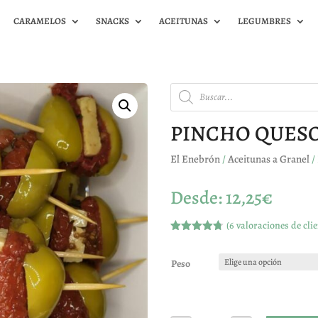
CARAMELOS
SNACKS
ACEITUNAS
LEGUMBRES
Búsqueda
de
productos
PINCHO QUES
El Enebrón
/
Aceitunas a Granel
/
Desde:
12,25
€
(
6
valoraciones de clie
Valorado
con
4.67
de 5 en
Peso
base a
valoracione
s de
clientes