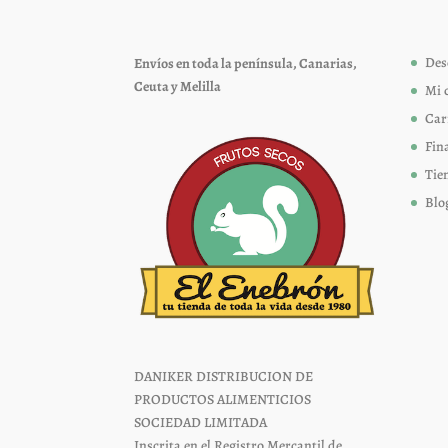
pueden
elegir
Des
Envíos en toda la península, Canarias,
en
Ceuta y Melilla
Mi 
la
página
Car
de
Fin
producto
Tie
Blo
DANIKER DISTRIBUCION DE
PRODUCTOS ALIMENTICIOS
SOCIEDAD LIMITADA
Inscrita en el Registro Mercantil de