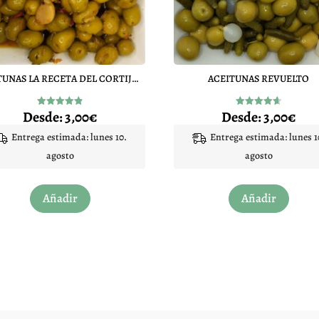
ACEITUNAS LA RECETA DEL CORTIJO SARASA
ACEITUNAS REVUELTO
Desde:
3,00
€
Desde:
3,00
€
Valorado
Valorado
con
con
4.86
4.60
Entrega estimada: lunes 10.
Entrega estimada: lunes 1
de 5
de 5
agosto
agosto
Este
Este
Añadir
Añadir
producto
produc
tiene
tiene
múltiples
múltip
variantes.
variant
Las
Las
opciones
opcion
se
se