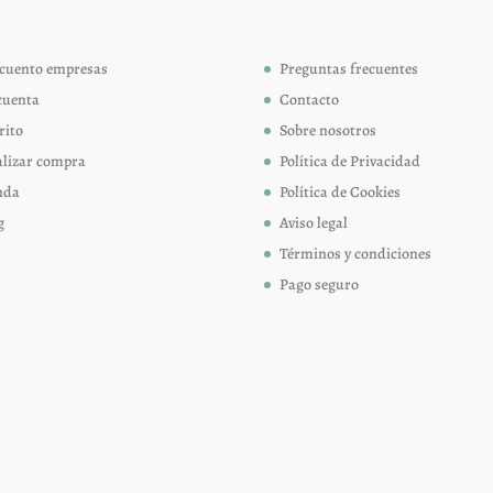
pueden
pueden
elegir
elegir
cuento empresas
Preguntas frecuentes
en
en
cuenta
Contacto
la
la
página
página
rito
Sobre nosotros
de
de
alizar compra
Política de Privacidad
producto
produc
nda
Política de Cookies
g
Aviso legal
Términos y condiciones
Pago seguro