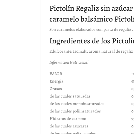
Pictolín Regaliz sin azúcar
caramelo balsámico Pictol
Son caramelos elaborados con pasta de regaliz .
Ingredientes de los Pictolí
Edulcorante: Isomalt, aroma natural de regaliz 
Información Nutricional
VALOR
1
Energia
9
Grasas
0
de las cuales saturadas
0
de las cuales monoinsaturados
0
de las cuales poliinsaturados
0
Hidratos de carbono
9
de las cuales azúcares
0
de los cuales polialcoholes
9