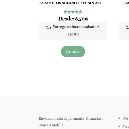
CARAMELOS SOLANO CAFE SIN AZUCAR
C
Desde:
6,50
€
Valorado
con
4.90
Entrega estimada: sábado 8.
de 5
agosto
Este
Añadir
producto
tiene
múltiples
variantes.
Las
opciones
se
pueden
elegir
Des
Envíos en toda la península, Canarias,
en
Ceuta y Melilla
Mi 
la