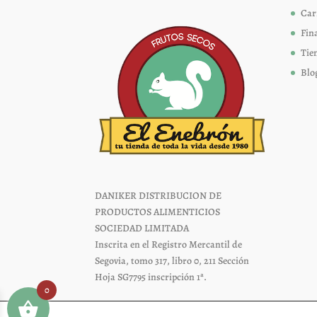
página
Car
de
Fin
producto
Tie
Blo
DANIKER DISTRIBUCION DE
PRODUCTOS ALIMENTICIOS
SOCIEDAD LIMITADA
Inscrita en el Registro Mercantil de
Segovia, tomo 317, libro 0, 211 Sección
Hoja SG7795 inscripción 1ª.
0