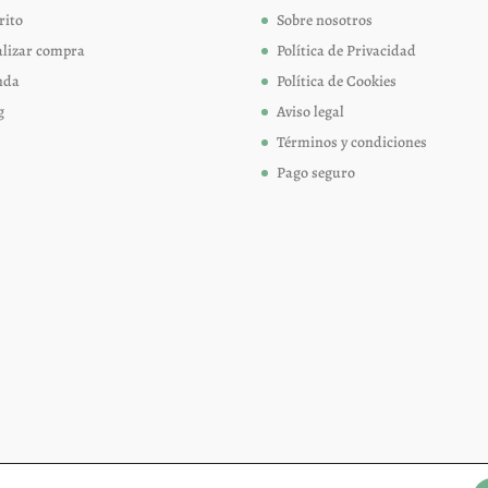
página
página
rito
Sobre nosotros
de
de
alizar compra
Política de Privacidad
producto
produc
nda
Política de Cookies
g
Aviso legal
Términos y condiciones
Pago seguro