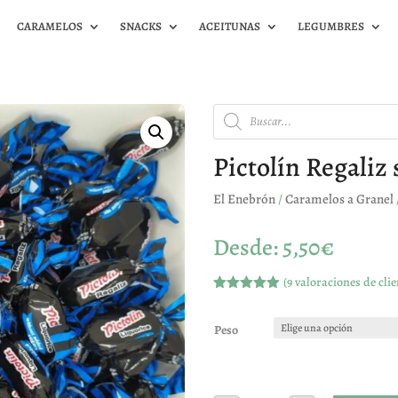
CARAMELOS
SNACKS
ACEITUNAS
LEGUMBRES
Búsqueda
de
productos
Pictolín Regaliz 
El Enebrón
/
Caramelos a Granel
Desde:
5,50
€
(
9
valoraciones de clie
Valorado
con
4.89
de
5 en base
Peso
a
valoracione
s de
clientes