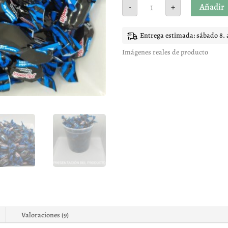
Pictolín
Añadir
-
+
Regaliz
sin
azúcar
cantidad
Entrega estimada: sábado 8. 
Imágenes reales de producto
Valoraciones (9)