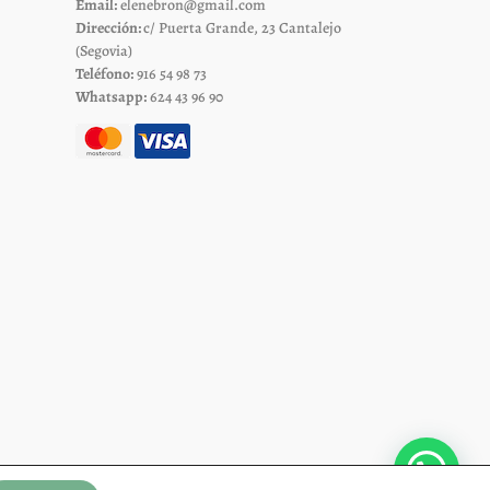
Email:
elenebron@gmail.com
página
Dirección:
c/ Puerta Grande, 23 Cantalejo
de
(Segovia)
Teléfono:
916 54 98 73
to
producto
Whatsapp:
624 43 96 90