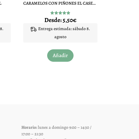
L
CARAMELOS CON PIÑONES EL CASERIO
Desde:
5,50
€
Valorado
con
4.95
8.
Entrega estimada: sábado 8.
de 5
agosto
Este
Añadir
to
producto
tiene
les
múltiples
es.
variantes.
Las
es
opciones
se
pueden
elegir
Horario:
lunes a domingo 9:00 – 14:30 /
en
17:00 – 21:30
la