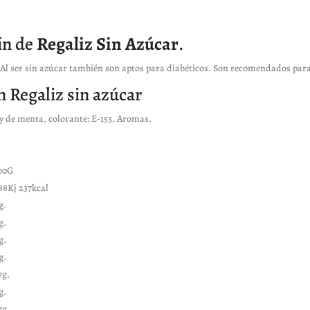
ín de
Regaliz Sin Azúcar
.
 Al ser sin azúcar también son aptos para diabéticos. Son recomendados para
n Regaliz sin azúcar
y de menta, colorante: E-153, Aromas.
00G
88Kj 237kcal
g.
g.
g.
g.
7g.
g.
7g.