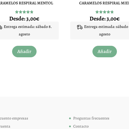
ARAMELOS RESPIRAL MENTOL
CARAMELOS RESPIRAL MIE
Desde:
3,00
€
Desde:
3,00
€
Valorado
Valorado
con
con
4.80
4.75
Entrega estimada: sábado 8.
Entrega estimada: sábado 
de 5
de 5
agosto
agosto
Este
Este
Añadir
Añadir
producto
produc
tiene
tiene
múltiples
múltip
variantes.
variant
Las
Las
opciones
opcion
se
se
pueden
pueden
elegir
elegir
cuento empresas
Preguntas frecuentes
en
en
cuenta
Contacto
la
la