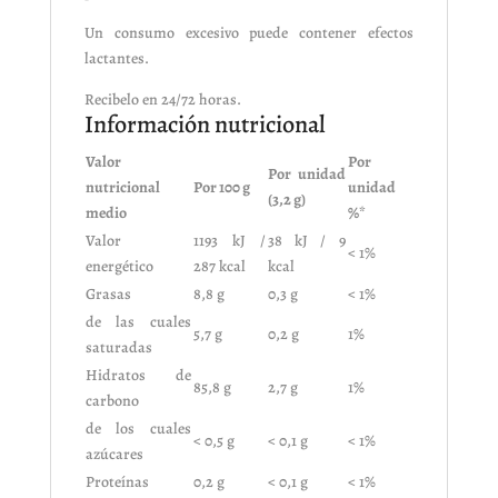
Un consumo excesivo puede contener efectos
lactantes.
Recibelo en 24/72 horas.
Información nutricional
Valor
Por
Por unidad
nutricional
Por 100 g
unidad
(3,2 g)
medio
%*
Valor
1193 kJ /
38 kJ / 9
< 1%
energético
287 kcal
kcal
Grasas
8,8 g
0,3 g
< 1%
de las cuales
5,7 g
0,2 g
1%
saturadas
Hidratos de
85,8 g
2,7 g
1%
carbono
de los cuales
< 0,5 g
< 0,1 g
< 1%
azúcares
Proteínas
0,2 g
< 0,1 g
< 1%