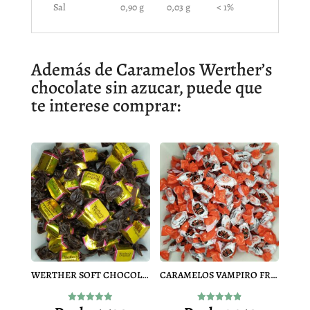
Sal
0,90 g
0,03 g
< 1%
Además de Caramelos Werther’s
chocolate sin azucar, puede que
te interese comprar:
WERTHER SOFT CHOCOLATE TOFFE BLANDOS
CARAMELOS VAMPIRO FRESA
Valorado
Valorado