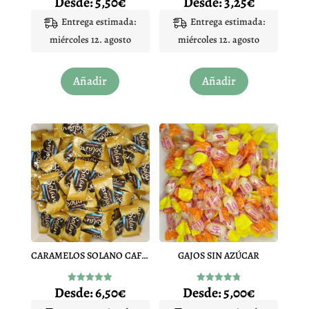
Desde:
5,50
€
Desde:
3,25
€
con
con
4.94
4.90
Entrega estimada:
Entrega estimada:
de 5
de 5
miércoles 12. agosto
miércoles 12. agosto
Este
Este
Añadir
Añadir
producto
producto
tiene
tiene
múltiples
múltiples
variantes.
variantes.
Las
Las
opciones
opciones
se
se
pueden
pueden
elegir
elegir
en
en
CARAMELOS SOLANO CAFE SIN AZUCAR
GAJOS SIN AZÚCAR
la
la
página
página
Desde:
6,50
€
Desde:
5,00
€
Valorado
Valorado
de
de
con
con
4.90
4.80