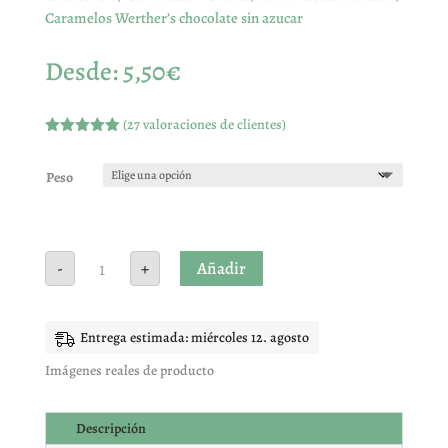
Caramelos Werther’s chocolate sin azucar
Desde:
5,50
€
(
27
valoraciones de clientes)
Valorado
con
4.89
de
5 en base
Peso
a
valoracione
s de
clientes
Caramelos
Añadir
-
+
Werther's
chocolate
sin
azucar
cantidad
Entrega estimada: miércoles 12. agosto
Imágenes reales de producto
Descripción