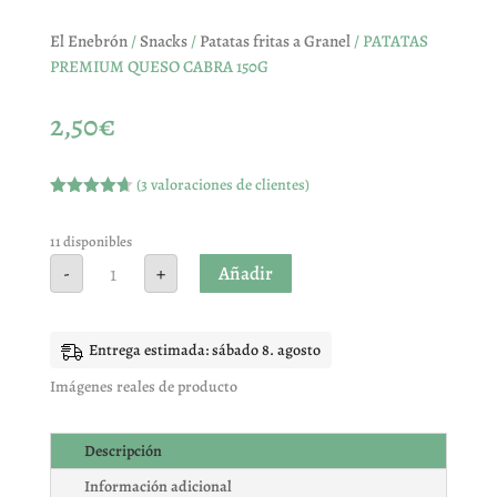
El Enebrón
/
Snacks
/
Patatas fritas a Granel
/ PATATAS
PREMIUM QUESO CABRA 150G
2,50
€
(
3
valoraciones de clientes)
Valorado
con
4.67
de 5 en
11 disponibles
base a
PATATAS
Añadir
-
+
valoracione
PREMIUM
s de
QUESO
clientes
CABRA
150G
cantidad
Entrega estimada: sábado 8. agosto
Imágenes reales de producto
Descripción
Información adicional