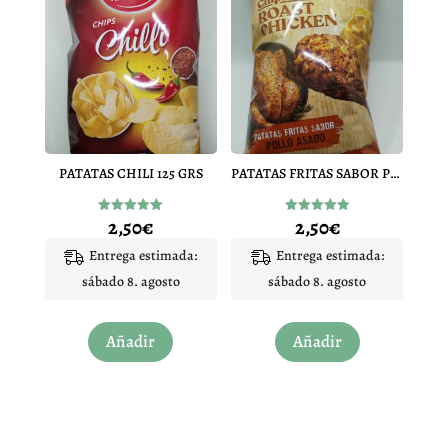
PATATAS CHILI 125 GRS
PATATAS FRITAS SABOR POLLO ASADO
2,50
€
2,50
€
Valorado
Valorado
con
con
5.00
4.92
Entrega estimada:
Entrega estimada:
de 5
de 5
sábado 8. agosto
sábado 8. agosto
Añadir
Añadir