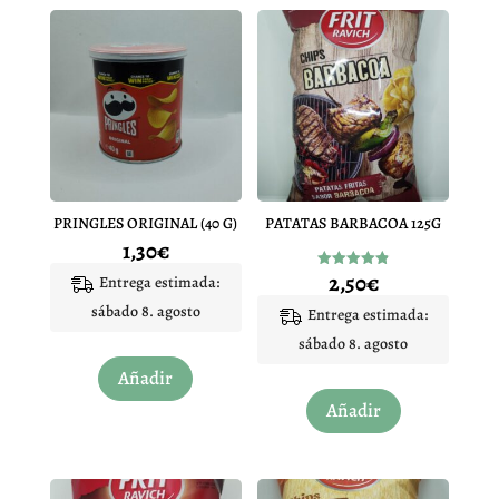
PRINGLES ORIGINAL (40 G)
PATATAS BARBACOA 125G
1,30
€
2,50
€
Valorado
Entrega estimada:
con
4.85
sábado 8. agosto
Entrega estimada:
de 5
sábado 8. agosto
Añadir
Añadir