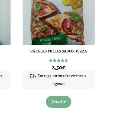
PATATAS FRITAS SABOR PIZZA
2,50
€
Valorado
con
4.60
7.
Entrega estimada: viernes 7.
de 5
agosto
Añadir