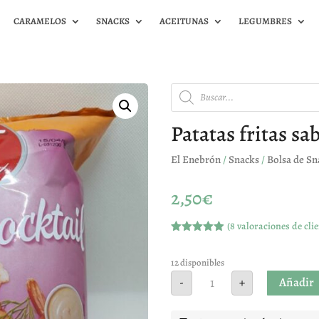
CARAMELOS
SNACKS
ACEITUNAS
LEGUMBRES
Búsqueda
de
productos
Patatas fritas s
El Enebrón
/
Snacks
/
Bolsa de Sn
2,50
€
(
8
valoraciones de clie
Valorado
con
4.88
de
5 en base
12 disponibles
a
Patatas
Añadir
-
+
valoracione
fritas
s de
sabor
clientes
gambas
cantidad