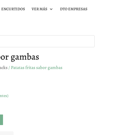
ENCURTIDOS
VER MÁS
DTO EMPRESAS
abor gambas
acks
/ Patatas fritas sabor gambas
ntes)