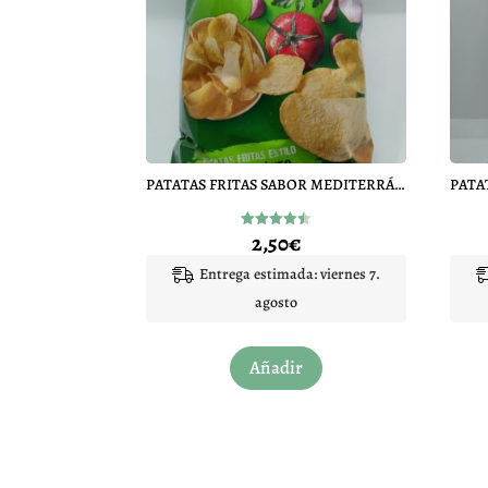
PATATAS FRITAS SABOR MEDITERRÁNEO
2,50
€
Valorado
con
4.50
Entrega estimada: viernes 7.
de 5
agosto
Añadir