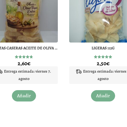
PATATAS CASERAS ACEITE DE OLIVA VIRGEN EXTRA
LIGERAS 115G
2,60
€
2,50
€
Valorado
Valorado
con
con
4.75
5.00
Entrega estimada: viernes 7.
Entrega estimada: viernes 
de 5
de 5
agosto
agosto
Añadir
Añadir