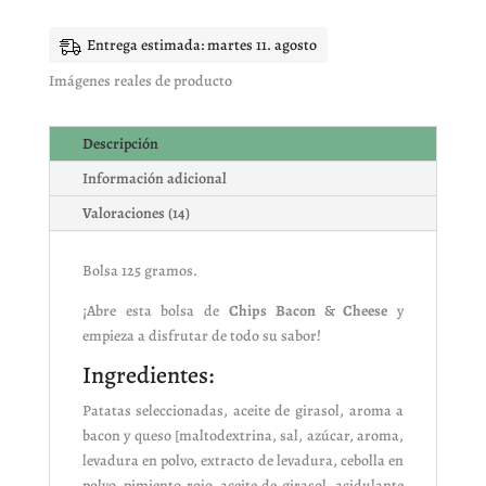
bacon
y
queso
Entrega estimada: martes 11. agosto
cantidad
Imágenes reales de producto
Descripción
Información adicional
Valoraciones (14)
Bolsa 125 gramos.
¡Abre esta bolsa de
Chips Bacon & Cheese
y
empieza a disfrutar de todo su sabor!
Ingredientes:
Patatas seleccionadas, aceite de girasol, aroma a
bacon y queso [maltodextrina, sal, azúcar, aroma,
levadura en polvo, extracto de levadura, cebolla en
polvo, pimiento rojo, aceite de girasol, acidulante