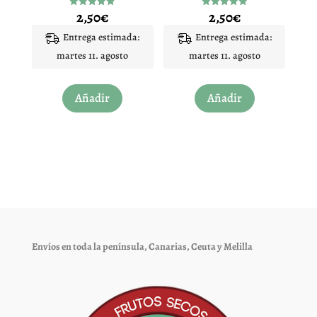
2,50
€
2,50
€
Valorado
Valorado
con
con
4.85
5.00
Entrega estimada:
Entrega estimada:
de 5
de 5
martes 11. agosto
martes 11. agosto
Añadir
Añadir
Envíos en toda la península, Canarias, Ceuta y Melilla