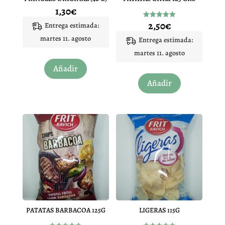
1,30
€
2,50
€
Valorado
Entrega estimada:
con
5.00
martes 11. agosto
Entrega estimada:
de 5
martes 11. agosto
Añadir
Añadir
PATATAS BARBACOA 125G
LIGERAS 115G