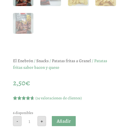
El Enebrón
/
Snacks
/
Patatas fritas a Granel
/ Patatas
fritas sabor bacon y queso
2,50
€
(
14
valoraciones de clientes)
Valorado
con
4.64
de 5 en
6 disponibles
base a
Patatas
Añadir
-
+
valoracione
fritas
s de
sabor
clientes