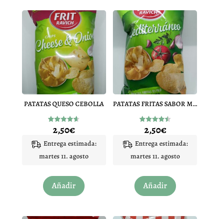
PATATAS QUESO CEBOLLA
PATATAS FRITAS SABOR MEDITERRÁNEO
2,50
€
2,50
€
Valorado
Valorado
con
con
4.60
4.50
Entrega estimada:
Entrega estimada:
de 5
de 5
martes 11. agosto
martes 11. agosto
Añadir
Añadir