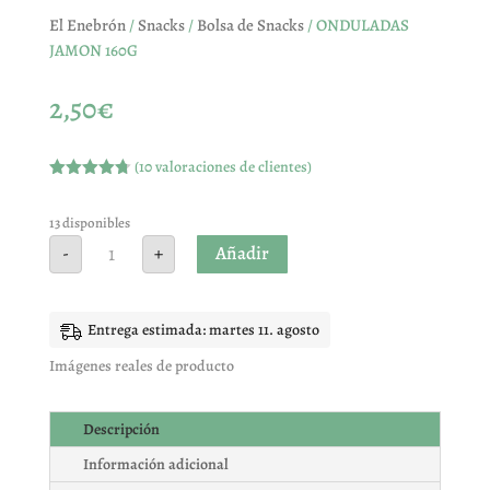
El Enebrón
/
Snacks
/
Bolsa de Snacks
/ ONDULADAS
JAMON 160G
2,50
€
(
10
valoraciones de clientes)
Valorado
con
4.70
de 5 en
13 disponibles
base a
ONDULADAS
Añadir
-
+
valoracione
JAMON
s de
160G
clientes
cantidad
Entrega estimada: martes 11. agosto
Imágenes reales de producto
Descripción
Información adicional