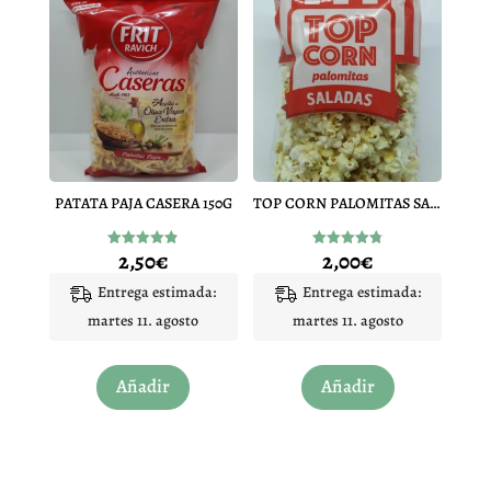
PATATA PAJA CASERA 150G
TOP CORN PALOMITAS SALADAS 80 GRS
2,50
€
2,00
€
Valorado
Valorado
con
con
4.80
4.80
Entrega estimada:
Entrega estimada:
de 5
de 5
martes 11. agosto
martes 11. agosto
Añadir
Añadir