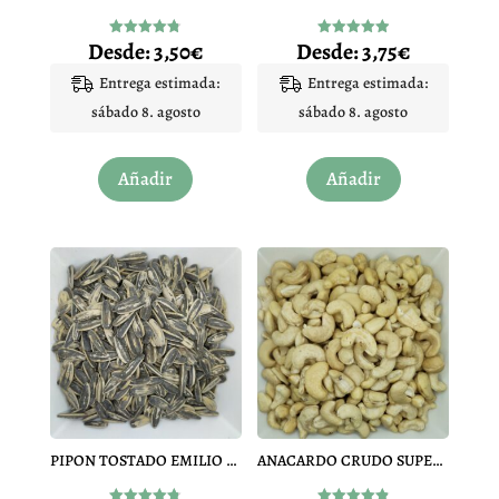
Desde:
3,50
€
Desde:
3,75
€
Valorado
Valorado
con
con
4.79
4.93
Entrega estimada:
Entrega estimada:
de 5
de 5
sábado 8. agosto
sábado 8. agosto
Este
Este
Añadir
Añadir
producto
producto
tiene
tiene
múltiples
múltiples
variantes.
variantes.
Las
Las
opciones
opciones
se
se
pueden
pueden
elegir
elegir
en
en
PIPON TOSTADO EMILIO ARIAS
ANACARDO CRUDO SUPERGIGANTE
la
la
página
página