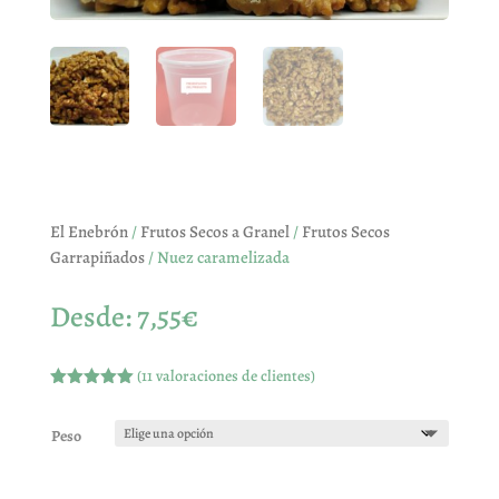
El Enebrón
/
Frutos Secos a Granel
/
Frutos Secos
Garrapiñados
/ Nuez caramelizada
Desde:
7,55
€
(
11
valoraciones de clientes)
Valorado
con
5.00
de
5 en base
Peso
a
valoracione
s de
clientes