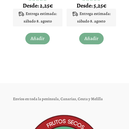
Desde:
2,25
€
Desde:
5,25
€
Valorado
Valorado
de
de
con
con
4.75
4.90
Entrega estimada:
Entrega estimada:
producto
producto
de 5
de 5
sábado 8. agosto
sábado 8. agosto
Este
Este
Añadir
Añadir
producto
producto
tiene
tiene
múltiples
múltiples
variantes.
variantes.
Las
Las
opciones
opciones
se
se
pueden
pueden
elegir
elegir
Envíos en toda la península, Canarias, Ceuta y Melilla
en
en
la
la
página
página
de
de