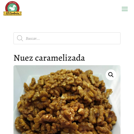
Búsqueda
de
productos
Nuez caramelizada