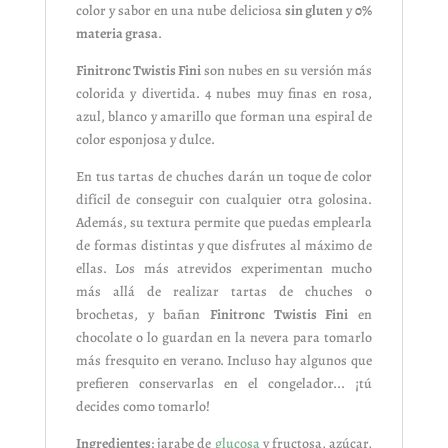
color y sabor en una nube deliciosa
sin gluten
y
0%
materia grasa
.
Finitronc Twistis Fini
son nubes en su versión más
colorida y divertida. 4 nubes muy finas en rosa,
azul, blanco y amarillo que forman una espiral de
color esponjosa y dulce.
En tus tartas de chuches darán un toque de color
difícil de conseguir con cualquier otra golosina.
Además, su textura permite que puedas emplearla
de formas distintas y que disfrutes al máximo de
ellas. Los más atrevidos experimentan mucho
más allá de realizar tartas de chuches o
brochetas, y bañan
Finitronc Twistis Fini
en
chocolate o lo guardan en la nevera para tomarlo
más fresquito en verano. Incluso hay algunos que
prefieren conservarlas en el congelador... ¡tú
decides como tomarlo!
Ingredientes
: jarabe de
glucosa
y fructosa, azúcar,