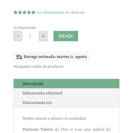
(
12
valoraciones de clientes)
Valorado
con
5.00
de
5 en base
10 disponibles
a
Nubes
Añadir
-
+
valoracione
twistis
s de
4
clientes
colores
(10
unidades)
Entrega estimada: martes 11. agosto
cantidad
Imágenes reales de producto
Descripción
Información adicional
Valoraciones (12)
Nubes twistis 4 colores (10 unidades)
Finitronc Twistis
de Fini te trae una espiral de