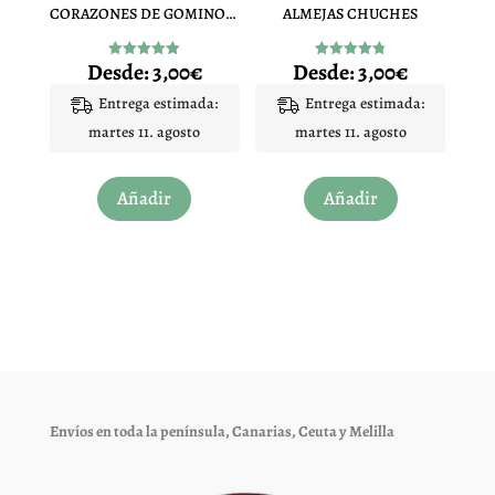
CORAZONES DE GOMINOLA MELOCOTON
ALMEJAS CHUCHES
la
la
página
página
Desde:
3,00
€
Desde:
3,00
€
Valorado
Valorado
de
de
con
con
5.00
4.83
Entrega estimada:
Entrega estimada:
producto
producto
de 5
de 5
martes 11. agosto
martes 11. agosto
Este
Este
Añadir
Añadir
producto
producto
tiene
tiene
múltiples
múltiples
variantes.
variantes.
Las
Las
opciones
opciones
se
se
pueden
pueden
elegir
elegir
Envíos en toda la península, Canarias, Ceuta y Melilla
en
en
la
la