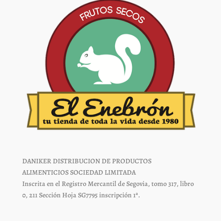
página
página
de
de
producto
producto
DANIKER DISTRIBUCION DE PRODUCTOS
ALIMENTICIOS SOCIEDAD LIMITADA
Inscrita en el Registro Mercantil de Segovia, tomo 317, libro
0, 211 Sección Hoja SG7795 inscripción 1ª.