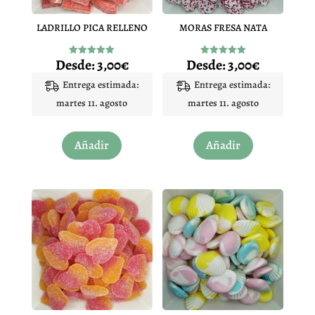
LADRILLO PICA RELLENO
MORAS FRESA NATA
Desde:
3,00
€
Desde:
3,00
€
Valorado
Valorado
con
con
4.96
4.97
Entrega estimada:
Entrega estimada:
de 5
de 5
martes 11. agosto
martes 11. agosto
Este
Este
Añadir
Añadir
producto
producto
tiene
tiene
múltiples
múltiples
variantes.
variantes.
Las
Las
opciones
opciones
se
se
pueden
pueden
elegir
elegir
en
en