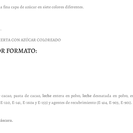
a fina capa de azúcar en siete colores diferentes.
.
IERTA CON AZÚCAR COLOREADO
OR FORMATO:
 cacao, pasta de cacao,
leche
entera en polvo,
leche
desnatada en polvo, e
E-120, E-141, E-160a y E-153) y agentes de recubrimiento (E-414, E-903, E-901).
cáscara.