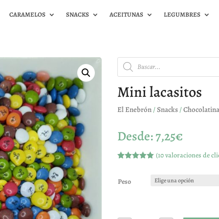
CARAMELOS
SNACKS
ACEITUNAS
LEGUMBRES
Búsqueda
de
productos
Mini lacasitos
El Enebrón
/
Snacks
/
Chocolatin
Desde:
7,25
€
(
10
valoraciones de cli
Valorado
con
5.00
de
5 en base
Peso
a
valoracione
s de
clientes