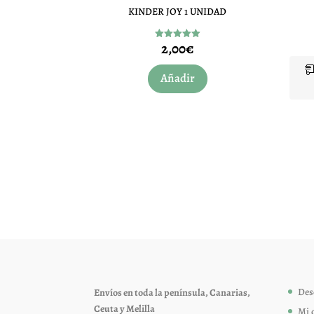
KINDER JOY 1 UNIDAD
2,00
€
Valorado
con
5.00
de 5
Añadir
Des
Envíos en toda la península, Canarias,
Ceuta y Melilla
Mi 