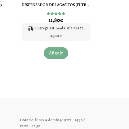
5
DISPENSADOR DE LACASITOS (FUTBOLISTA 45G)
11,80
€
Valorado
con
5.00
Entrega estimada: martes 11.
de 5
agosto
Añadir
Horario:
lunes a domingo 9:00 – 14:30 /
17:00 – 21:30