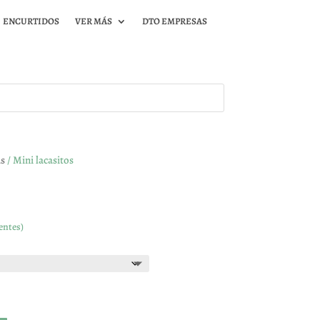
ENCURTIDOS
VER MÁS
DTO EMPRESAS
as
/ Mini lacasitos
entes)