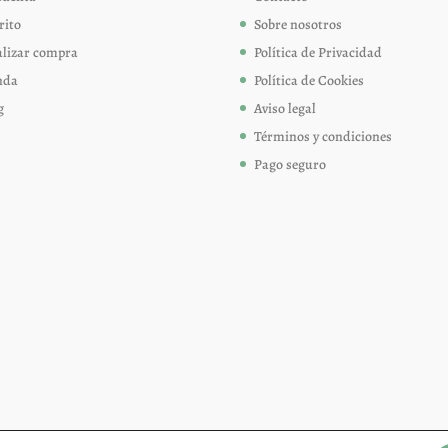
página
rito
Sobre nosotros
de
alizar compra
Política de Privacidad
producto
nda
Política de Cookies
g
Aviso legal
Términos y condiciones
Pago seguro