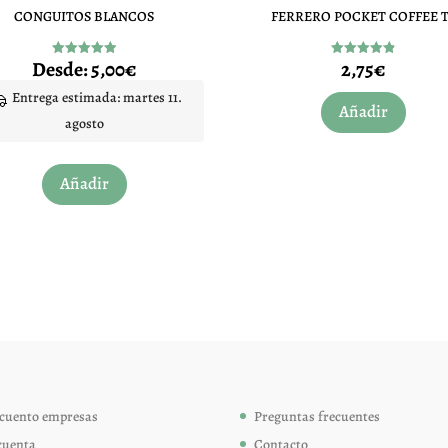
CONGUITOS BLANCOS
FERRERO POCKET COFFEE T
Desde:
5,00
€
2,75
€
Valorado
Valorado
con
con
4.95
4.83
Entrega estimada: martes 11.
de 5
de 5
Añadir
agosto
Este
Añadir
producto
tiene
múltiples
variantes.
Las
opciones
se
pueden
elegir
cuento empresas
Preguntas frecuentes
en
cuenta
Contacto
la