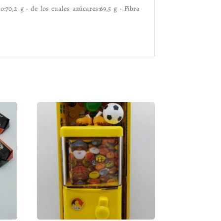
o:70,2 g · de los cuales azúcares:69,5 g · Fibra