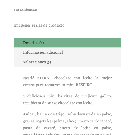
Valorado
con
5.00
de
5 en base
Sin existencias
a
valoracione
s de
Imágenes reales de producto
clientes
Descripción
Información adicional
Valoraciones (5)
Nestlé KITKAT chocolate con leche la mejor
excusa para tomarse un mini RESPIRO.
2 deliciosas mini barritas de crujiente galleta
recubierta de suave chocolate con leche.
Azúcar, harina de
trigo
,
leche
desnatada en polvo,
grasas vegetales (palma, shea), manteca de cacao¹,
pasta de cacao¹, suero de
leche
en polvo,
grasa
láctea
anhidra, cacao desgrasado en polvo¹,