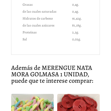
Grasas
0,4g.
de las cuales saturadas
0,4g.
Hidratos de carbono
91,42g.
de las cuales azúcares
81,18g.
Proteínas
2,3g.
Sal
0,02g.
Además de MERENGUE NATA
MORA GOLMASA 1 UNIDAD,
puede que te interese comprar: