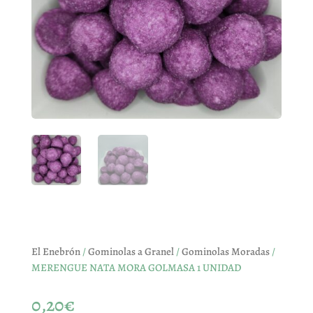
El Enebrón
/
Gominolas a Granel
/
Gominolas Moradas
/
MERENGUE NATA MORA GOLMASA 1 UNIDAD
0,20
€