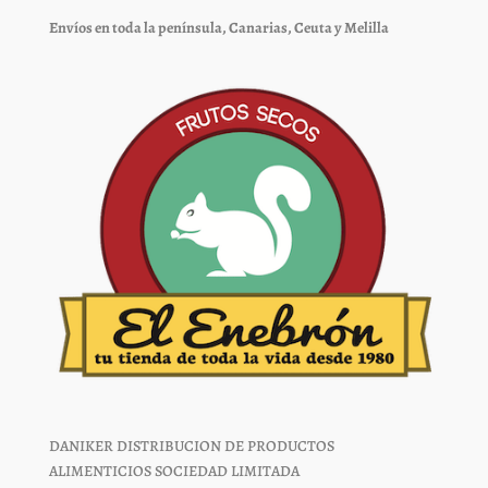
elegir
elegir
Envíos en toda la península, Canarias, Ceuta y Melilla
en
en
la
la
página
página
de
de
producto
producto
DANIKER DISTRIBUCION DE PRODUCTOS
ALIMENTICIOS SOCIEDAD LIMITADA