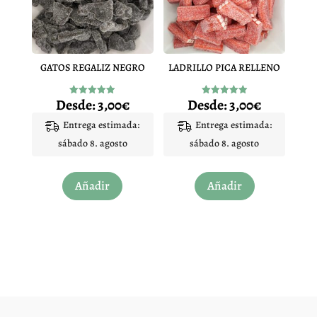
pueden
pueden
elegir
elegir
en
en
GATOS REGALIZ NEGRO
LADRILLO PICA RELLENO
la
la
página
página
Desde:
3,00
€
Desde:
3,00
€
Valorado
Valorado
de
de
con
con
4.91
4.96
Entrega estimada:
Entrega estimada:
producto
producto
de 5
de 5
sábado 8. agosto
sábado 8. agosto
Este
Este
Añadir
Añadir
producto
producto
tiene
tiene
múltiples
múltiples
variantes.
variantes.
Las
Las
opciones
opciones
se
se
pueden
pueden