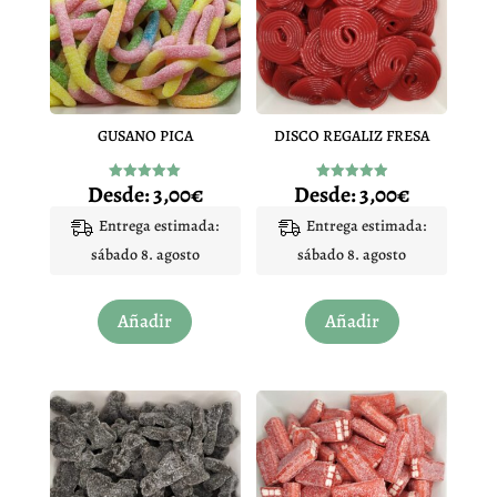
GUSANO PICA
DISCO REGALIZ FRESA
Desde:
3,00
€
Desde:
3,00
€
Valorado
Valorado
con
con
5.00
4.94
Entrega estimada:
Entrega estimada:
de 5
de 5
sábado 8. agosto
sábado 8. agosto
Este
Este
Añadir
Añadir
producto
producto
tiene
tiene
múltiples
múltiples
variantes.
variantes.
Las
Las
opciones
opciones
se
se