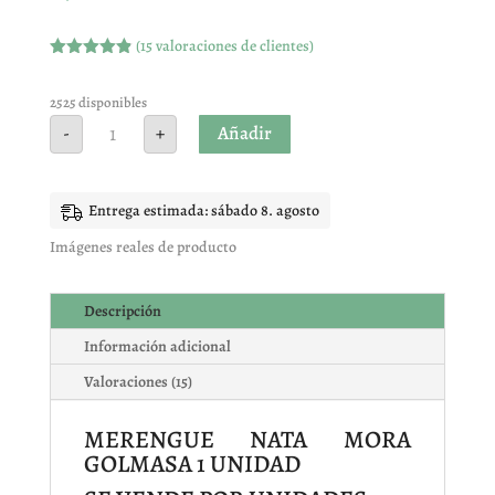
(
15
valoraciones de clientes)
Valorado
con
4.87
de
5 en base
2525 disponibles
a
MERENGUE
Añadir
-
+
valoracione
NATA
s de
MORA
clientes
GOLMASA
1
UNIDAD
Entrega estimada: sábado 8. agosto
cantidad
Imágenes reales de producto
Descripción
Información adicional
Valoraciones (15)
MERENGUE NATA MORA
GOLMASA 1 UNIDAD