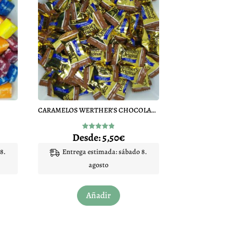
CARAMELOS WERTHER’S CHOCOLATE SIN AZUCAR
Desde:
5,50
€
Valorado
con
4.89
8.
Entrega estimada: sábado 8.
de 5
agosto
Este
Añadir
to
producto
tiene
les
múltiples