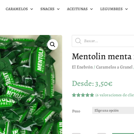
CARAMELOS
SNACKS
ACEITUNAS
LEGUMBRES
Búsqueda
de
productos
Mentolin menta 
El Enebrón
/
Caramelos a Granel
Desde:
3,50
€
(
6
valoraciones de clie
Valorado
con
5.00
de
5 en base
Peso
a
valoracione
s de
clientes