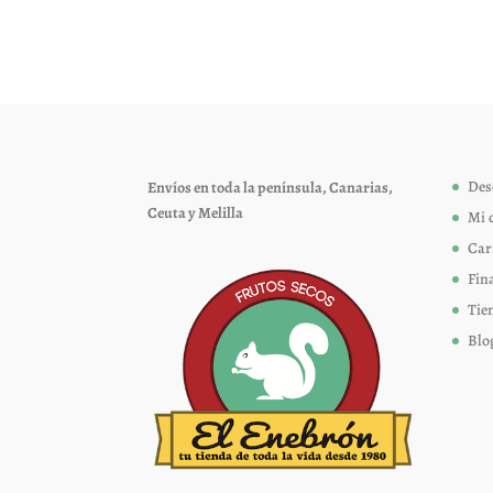
variantes.
Las
opciones
se
pueden
elegir
Des
Envíos en toda la península, Canarias,
en
Ceuta y Melilla
Mi 
la
página
Car
de
Fin
producto
Tie
Blo