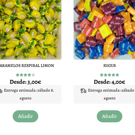
ARAMELOS RESPIRAL LIMON
SUGUS
Desde:
3,00
€
Desde:
4,00
€
Valorado
Valorado
con
con
4.00
4.94
Entrega estimada: sábado 8.
Entrega estimada: sábado 
de 5
de 5
agosto
agosto
Este
Este
Añadir
Añadir
producto
produc
tiene
tiene
múltiples
múltip