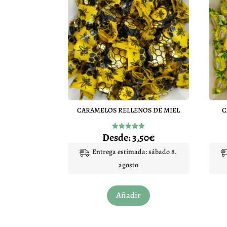
CARAMELOS RELLENOS DE MIEL
C
Desde:
3,50
€
Valorado
con
4.92
Entrega estimada: sábado 8.
de 5
agosto
Este
Añadir
producto
tiene
múltiples