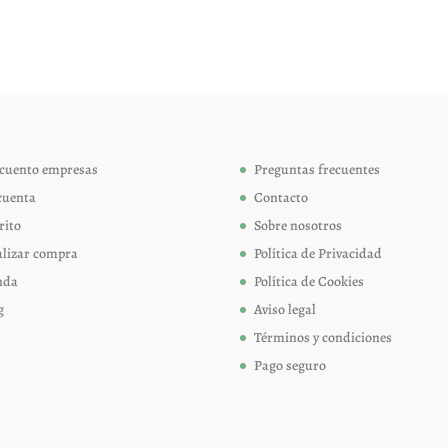
variantes.
variant
Las
Las
opciones
opcion
se
se
pueden
pueden
elegir
elegir
cuento empresas
Preguntas frecuentes
en
en
cuenta
Contacto
la
la
página
página
rito
Sobre nosotros
de
de
alizar compra
Política de Privacidad
producto
produc
nda
Política de Cookies
g
Aviso legal
Términos y condiciones
Pago seguro