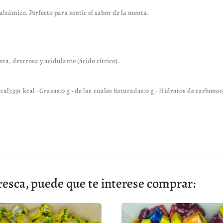
lsámico. Perfecto para sentir el sabor de la menta.
a, dextrosa y acidulante (ácido cítrico).
kcal):391 kcal · Grasas:0 g · de las cuales Saturadas:0 g · Hidratos de carbono:9
esca, puede que te interese comprar: