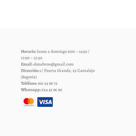
es.
variantes.
Las
es
opciones
se
pueden
elegir
Horario:
lunes a domingo 9:00 – 14:30 /
en
17:00 – 21:30
la
Email:
elenebron@gmail.com
página
Dirección:
c/ Puerta Grande, 23 Cantalejo
de
(Segovia)
Teléfono:
916 54 98 73
to
producto
Whatsapp:
624 43 96 90