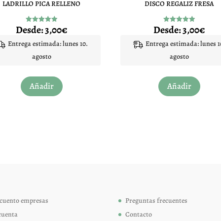
LADRILLO PICA RELLENO
DISCO REGALIZ FRESA
Desde:
3,00
€
Desde:
3,00
€
Valorado
Valorado
con
con
4.96
4.94
Entrega estimada: lunes 10.
Entrega estimada: lunes 1
de 5
de 5
agosto
agosto
Este
Este
Añadir
Añadir
producto
produc
tiene
tiene
múltiples
múltip
variantes.
variant
Las
Las
opciones
opcion
se
se
pueden
pueden
elegir
elegir
cuento empresas
Preguntas frecuentes
en
en
cuenta
Contacto
la
la