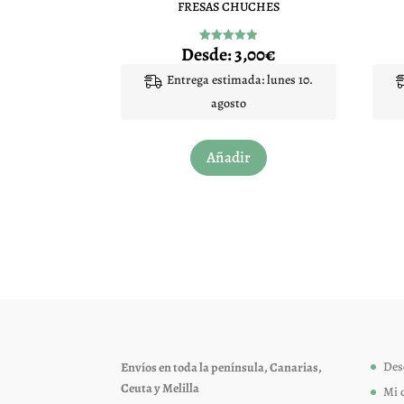
FRESAS CHUCHES
Desde:
3,00
€
Valorado
con
4.95
Entrega estimada: lunes 10.
de 5
agosto
Este
Añadir
producto
tiene
múltiples
variantes.
Las
opciones
se
pueden
elegir
Des
Envíos en toda la península, Canarias,
en
Ceuta y Melilla
Mi 
la