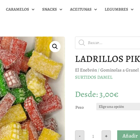
CARAMELOS
SNACKS
ACEITUNAS
LEGUMBRES
Búsqueda
de
productos
LADRILLOS PI
El Enebrón
/
Gominolas a Granel
SURTIDOS DAMEL
Desde:
3,00
€
Peso
LADRILLOS
Añadir
-
+
PIKA