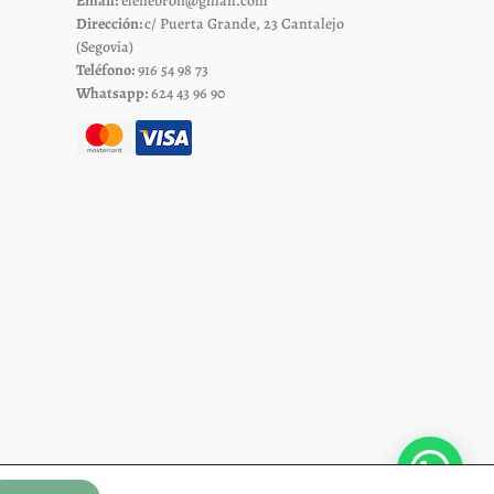
Email:
elenebron@gmail.com
página
Dirección:
c/ Puerta Grande, 23 Cantalejo
de
(Segovia)
Teléfono:
916 54 98 73
to
producto
Whatsapp:
624 43 96 90