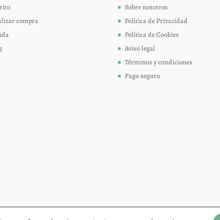
página
página
rito
Sobre nosotros
de
de
alizar compra
Política de Privacidad
producto
produc
nda
Política de Cookies
g
Aviso legal
Términos y condiciones
Pago seguro