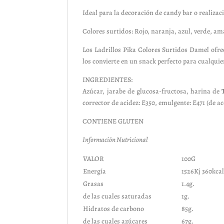
Ideal para la decoración de candy bar o realizac
Colores surtidos: Rojo, naranja, azul, verde, am
Los Ladrillos Pika Colores Surtidos Damel ofre
los convierte en un snack perfecto para cualquie
INGREDIENTES:
Azúcar, jarabe de glucosa-fructosa, harina de
corrector de acidez: E350, emulgente: E471 (de a
CONTIENE GLUTEN
Información Nutricional
VALOR
100G
Energía
1526Kj 360kca
Grasas
1.4g.
de las cuales saturadas
1g.
Hidratos de carbono
85g.
de las cuales azúcares
67g.