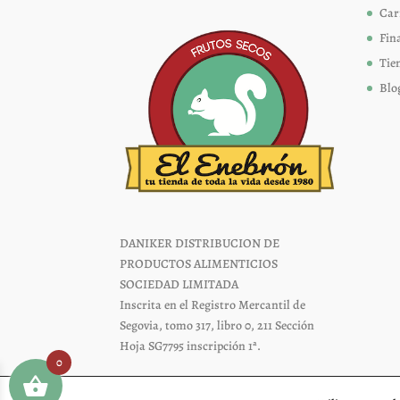
página
Car
de
Fin
producto
Tie
Blo
DANIKER DISTRIBUCION DE
PRODUCTOS ALIMENTICIOS
SOCIEDAD LIMITADA
Inscrita en el Registro Mercantil de
Segovia, tomo 317, libro 0, 211 Sección
Hoja SG7795 inscripción 1ª.
0