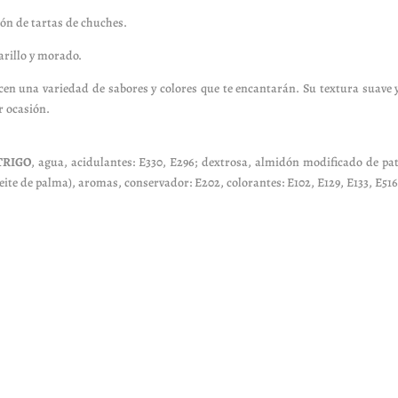
ión de tartas de chuches.
arillo y morado.
cen una variedad de sabores y colores que te encantarán. Su textura suave
r ocasión.
TRIGO
, agua, acidulantes: E330, E296; dextrosa, almidón modificado de pata
ceite de palma), aromas, conservador: E202, colorantes: E102, E129, E133, E516
l