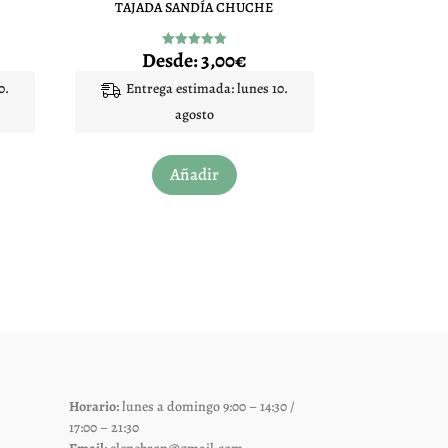
TAJADA SANDÍA CHUCHE
Desde:
3,00
€
Valorado
con
5.00
0.
Entrega estimada: lunes 10.
de 5
agosto
Este
Añadir
to
producto
tiene
les
múltiples
es.
variantes.
Las
es
opciones
se
pueden
elegir
Horario:
lunes a domingo 9:00 – 14:30 /
en
17:00 – 21:30
la