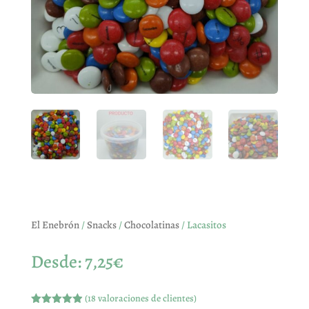
El Enebrón
/
Snacks
/
Chocolatinas
/ Lacasitos
Desde:
7,25
€
(
18
valoraciones de clientes)