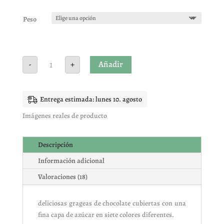
Valorado
con
4.89
de
5 en base
Peso
a
valoracione
s de
clientes
Lacasitos
Añadir
-
+
cantidad
Entrega estimada: lunes 10. agosto
Imágenes reales de producto
Descripción
Información adicional
Valoraciones (18)
deliciosas grageas de chocolate cubiertas con una
fina capa de azúcar en siete colores diferentes.