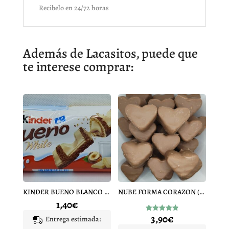
Recibelo en 24/72 horas
Además de Lacasitos, puede que
te interese comprar:
KINDER BUENO BLANCO 1 UNIDAD
NUBE FORMA CORAZON (CHOCOLATE 15 UNIDADES)
1,40
€
3,90
€
Valorado
Entrega estimada:
con
4.86