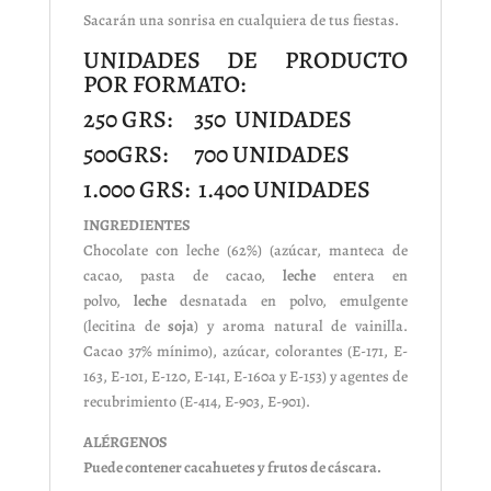
Sacarán una sonrisa en cualquiera de tus fiestas.
UNIDADES DE PRODUCTO
POR FORMATO:
250 GRS: 350 UNIDADES
500GRS: 700 UNIDADES
1.000 GRS: 1.400 UNIDADES
INGREDIENTES
Chocolate con leche (62%) (azúcar, manteca de
cacao, pasta de cacao,
leche
entera en
polvo,
leche
desnatada en polvo, emulgente
(lecitina de
soja
) y aroma natural de vainilla.
Cacao 37% mínimo), azúcar, colorantes (E-171, E-
163, E-101, E-120, E-141, E-160a y E-153) y agentes de
recubrimiento (E-414, E-903, E-901).
ALÉRGENOS
Puede contener cacahuetes y frutos de cáscara.