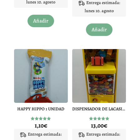
lunes 10. agosto
Entrega estimada:
de 5
lunes 10. agosto
Añadir
Añadir
HAPPY HIPPO 1 UNIDAD
DISPENSADOR DE LACASITOS EXPLORADOR 45G
1,10
€
13,00
€
Valorado
Valorado
con
con
5.00
5.00
Entrega estimada:
Entrega estimada:
de 5
de 5