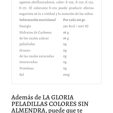
agentes abrillantadores, color: E-102, E-120, E-133,
E-171. El colorante E-102 puede producir efectos
negativos en la a tividad y la atención de los niños.
Información nutricional
Por cada 100 gr.
Energía
392 Kcal / 1667 KJ
Hidratos de Carbono:
98 g
de los cuales azúcar
98 g
polialcoles
0g
Grasas:
0g
de las cuales saturadas
0g
insaturadas
0g
Proteínas
0g
Sal
0mg
Además de LA GLORIA
PELADILLAS COLORES SIN
ALMENDRA, puede que te