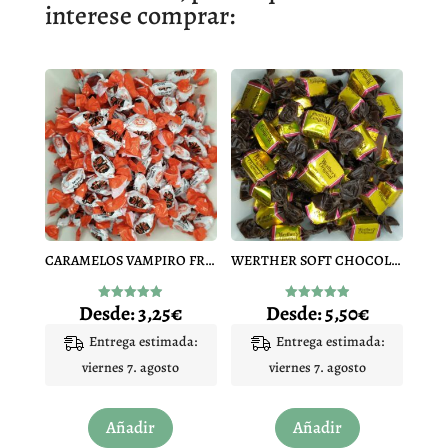
interese comprar:
CARAMELOS VAMPIRO FRESA
WERTHER SOFT CHOCOLATE TOFFE BLANDOS
Desde:
3,25
€
Desde:
5,50
€
Valorado
Valorado
con
con
4.90
4.94
Entrega estimada:
Entrega estimada:
de 5
de 5
viernes 7. agosto
viernes 7. agosto
Este
Este
Añadir
Añadir
producto
producto