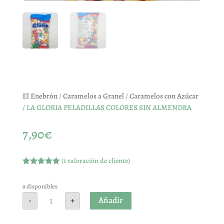
El Enebrón
/
Caramelos a Granel
/
Caramelos con Azúcar
/ LA GLORIA PELADILLAS COLORES SIN ALMENDRA
7,90
€
(
1
valoración de cliente)
Valorado
con
5.00
de
5 en base
9 disponibles
a
valoración
LA
Añadir
-
+
de un
GLORIA
cliente
PELADILLAS
COLORES
SIN