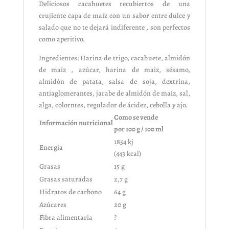
Deliciosos cacahuetes recubiertos de una
crujiente capa de maíz con un sabor entre dulce y
salado que no te dejará indiferente , son perfectos
como aperitivo.
Ingredientes: Harina de trigo, cacahuete, almidón
de maíz , azúcar, harina de maíz, sésamo,
almidón de patata, salsa de soja, dextrina,
antiaglomerantes, jarabe de almidón de maíz, sal,
alga, colorntes, regulador de ácidez, cebolla y ajo.
Como se vende
Información nutricional
por 100 g / 100 ml
1854 kj
Energía
(443 kcal)
Grasas
15 g
Grasas saturadas
2,7 g
Hidratos de carbono
64 g
Azúcares
20 g
Fibra alimentaria
?