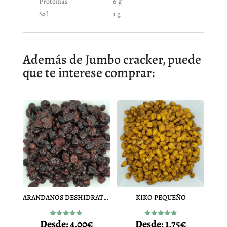
Proteínas
6 g
Sal
1 g
Además de Jumbo cracker, puede
que te interese comprar:
ARANDANOS DESHIDRATADO
KIKO PEQUEÑO
Desde:
4,00
€
Desde:
1,75
€
Valorado
Valorado