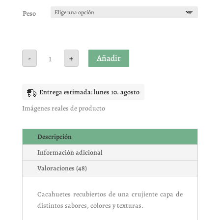
con
4.81
de
5 en base
Peso
a
valoracione
s de
clientes
Jumbo
Añadir
-
+
cracker
cantidad
Entrega estimada: lunes 10. agosto
Imágenes reales de producto
Descripción
Información adicional
Valoraciones (48)
Cacahuetes recubiertos de una crujiente capa de
distintos sabores, colores y texturas.