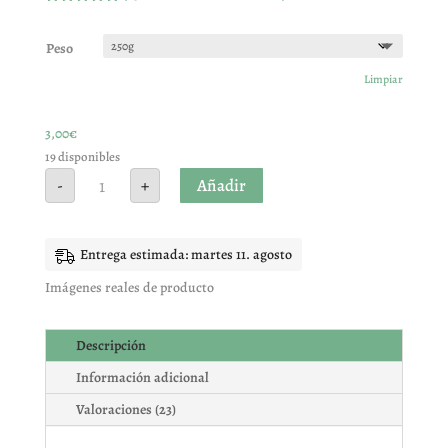
Valorado
con
5.00
de
5 en base
Peso
a
valoracione
Limpiar
s de
clientes
3,00
€
19 disponibles
Ladrillos
Añadir
-
+
fresa
cantidad
Entrega estimada: martes 11. agosto
Imágenes reales de producto
Descripción
Información adicional
Valoraciones (23)