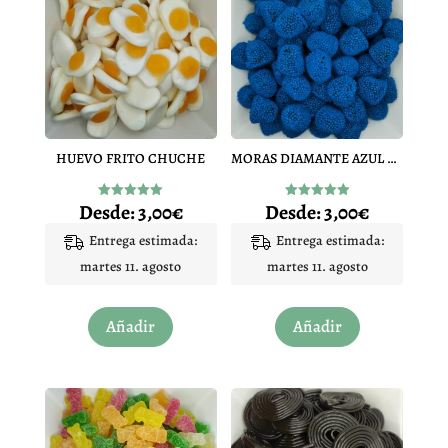
HUEVO FRITO CHUCHE
MORAS DIAMANTE AZUL PINTALENGUA
Desde:
3,00
€
Desde:
3,00
€
Valorado
Valorado
con
con
4.97
4.97
Entrega estimada:
Entrega estimada:
de 5
de 5
martes 11. agosto
martes 11. agosto
Este
Este
Añadir
Añadir
producto
producto
tiene
tiene
múltiples
múltiples
variantes.
variantes.
Las
Las