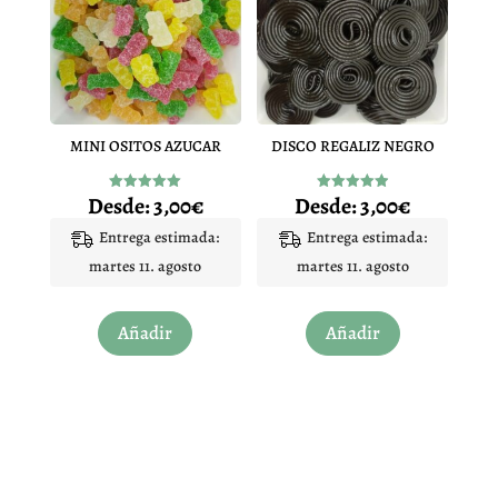
opciones
opciones
se
se
pueden
pueden
elegir
elegir
en
en
MINI OSITOS AZUCAR
DISCO REGALIZ NEGRO
la
la
página
página
Desde:
3,00
€
Desde:
3,00
€
Valorado
Valorado
de
de
con
con
5.00
4.96
Entrega estimada:
Entrega estimada:
producto
producto
de 5
de 5
martes 11. agosto
martes 11. agosto
Este
Este
Añadir
Añadir
producto
producto
tiene
tiene
múltiples
múltiples
variantes.
variantes.
Las
Las
opciones
opciones