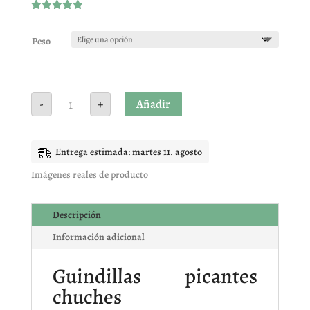
Valorado
con
4.93
de
5 en base
Peso
a
valoracione
s de
clientes
Guindillas
Añadir
-
+
picantes
chuches
cantidad
Entrega estimada: martes 11. agosto
Imágenes reales de producto
Descripción
Información adicional
Guindillas picantes
chuches