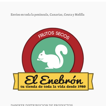
se
se
pueden
pueden
elegir
elegir
Envíos en toda la península, Canarias, Ceuta y Melilla
en
en
la
la
página
página
de
de
producto
producto
DANIKER DISTRIBUCION DE PRODUCTOS