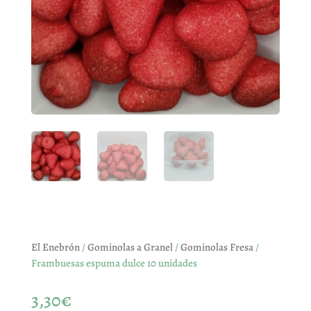
El Enebrón
/
Gominolas a Granel
/
Gominolas Fresa
/
Frambuesas espuma dulce 10 unidades
3,30
€