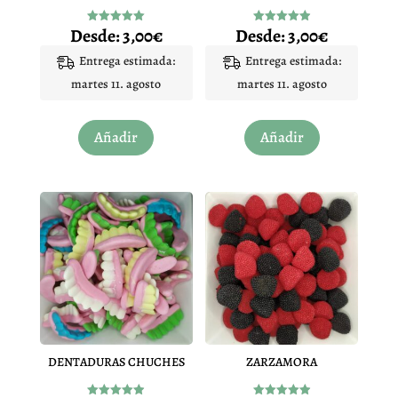
Desde:
3,00
€
Desde:
3,00
€
Valorado
Valorado
con
con
4.96
4.92
Entrega estimada:
Entrega estimada:
de 5
de 5
martes 11. agosto
martes 11. agosto
Este
Este
Añadir
Añadir
producto
producto
tiene
tiene
múltiples
múltiples
variantes.
variantes.
Las
Las
opciones
opciones
se
se
pueden
pueden
elegir
elegir
en
en
DENTADURAS CHUCHES
ZARZAMORA
la
la
página
página