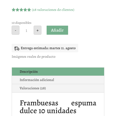
(
28
valoraciones de clientes)
Valorado
con
4.93
de
5 en base
10 disponibles
a
Frambuesas
Añadir
-
+
valoracione
espuma
s de
dulce
clientes
10
unidades
cantidad
Entrega estimada: martes 11. agosto
Imágenes reales de producto
Descripción
Información adicional
Valoraciones (28)
Frambuesas espuma
dulce 10 unidades