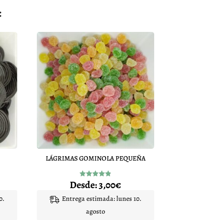
:
LÁGRIMAS GOMINOLA PEQUEÑA
Desde:
3,00
€
Valorado
con
4.84
0.
Entrega estimada: lunes 10.
de 5
agosto