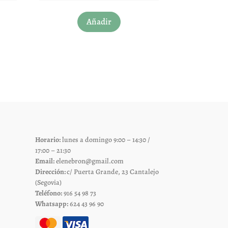
Este
Añadir
to
producto
tiene
les
múltiples
es.
variantes.
Las
es
opciones
se
pueden
elegir
Horario:
lunes a domingo 9:00 – 14:30 /
en
17:00 – 21:30
la
Email:
elenebron@gmail.com
página
Dirección:
c/ Puerta Grande, 23 Cantalejo
de
(Segovia)
Teléfono:
916 54 98 73
to
producto
Whatsapp:
624 43 96 90