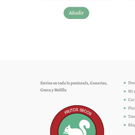
Este
Añadir
producto
tiene
múltiples
variantes.
Las
opciones
se
pueden
elegir
Des
Envíos en toda la península, Canarias,
en
Ceuta y Melilla
Mi 
la
página
Car
de
Fin
producto
Tie
Blo