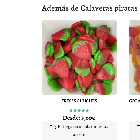
Además de Calaveras piratas 
FRESAS CHUCHES
Desde:
3,00
€
Valorado
con
4.95
Entrega estimada: lunes 10.
de 5
agosto