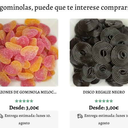
gominolas, puede que te interese comprar
CORAZONES DE GOMINOLA MELOCOTON
DISCO REGALIZ NEGRO
Desde:
3,00
€
Desde:
3,00
€
Valorado
Valorado
con
con
5.00
4.96
Entrega estimada: lunes 10.
Entrega estimada: lunes 1
de 5
de 5
agosto
agosto