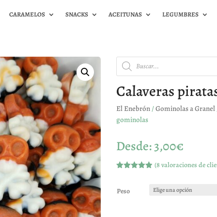
CARAMELOS
SNACKS
ACEITUNAS
LEGUMBRES
Búsqueda
de
productos
Calaveras pirata
El Enebrón
/
Gominolas a Granel
gominolas
Desde:
3,00
€
(
8
valoraciones de clie
Valorado
con
4.88
de
5 en base
Peso
a
valoracione
s de
clientes