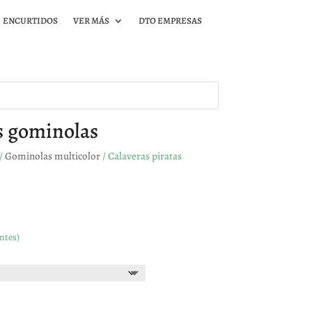
ENCURTIDOS
VER MÁS
DTO EMPRESAS
s gominolas
/
Gominolas multicolor
/ Calaveras piratas
ntes)