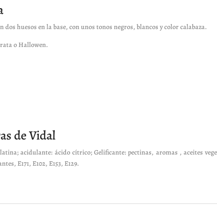
a
n dos huesos en la base, con unos tonos negros, blancos y color calabaza.
pirata o Hallowen.
ras de Vidal
tina; acidulante: ácido cítrico; Gelificante: pectinas, aromas , aceites veg
ntes, E171, E102, E153, E129.