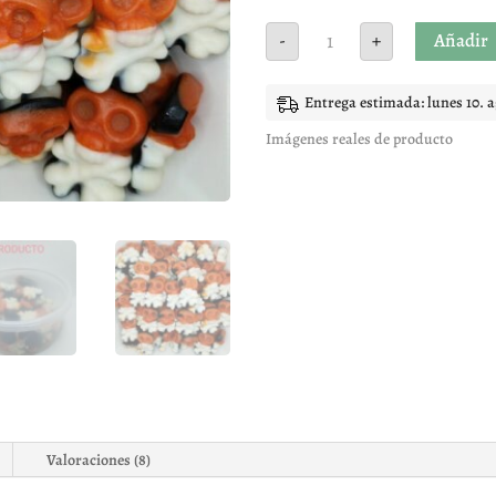
Calaveras
Añadir
-
+
piratas
gominolas
cantidad
Entrega estimada: lunes 10. 
Imágenes reales de producto
Valoraciones (8)