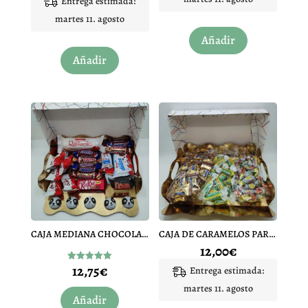
Entrega estimada:
de 5
martes 11. agosto
Añadir
Añadir
CAJA MEDIANA CHOCOLATES
CAJA DE CARAMELOS PARA REGALAR PEQUEÑA
12,00
€
12,75
€
Valorado
Entrega estimada:
con
5.00
martes 11. agosto
de 5
Añadir