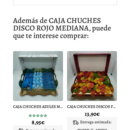
Además de CAJA CHUCHES
DISCO ROJO MEDIANA, puede
que te interese comprar:
CAJA CHUCHES AZULES MEDIANA
CAJA CHUCHES DISCOS FRUIT GRANDE
13,90
€
8,95
€
Valorado
Entrega estimada:
con
5.00
martes 11. agosto