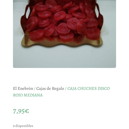
El Enebrón
/
Cajas de Regalo
/ CAJA CHUCHES DISCO
ROJO MEDIANA
7,95
€
9 disponibles