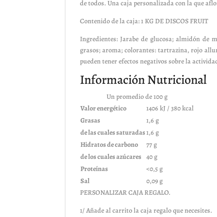
de todos. Una caja personalizada con la que aflo
Contenido de la caja: 1 KG DE DISCOS FRUIT
Ingredientes: Jarabe de glucosa; almidón de ma
grasos; aroma; colorantes: tartrazina, rojo all
pueden tener efectos negativos sobre la activida
Información Nutricional
Un promedio de 100 g
Valor energético
1406 kJ / 380 kcal
Grasas
1,6 g
de las cuales saturadas
1,6 g
Hidratos de carbono
77 g
de los cuales azúcares
40 g
Proteínas
<0,5 g
Sal
0,09 g
PERSONALIZAR CAJA REGALO.
1/ Añade al carrito la caja regalo que necesites.