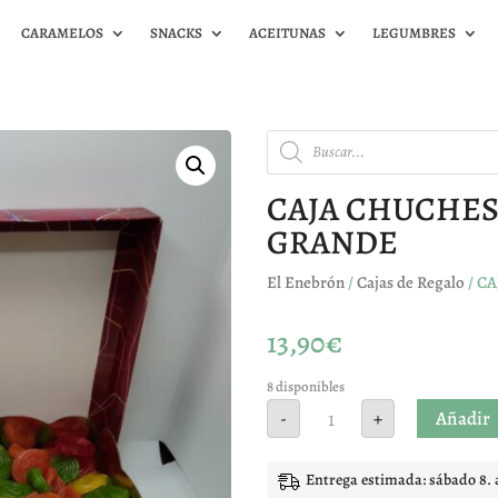
CARAMELOS
SNACKS
ACEITUNAS
LEGUMBRES
Búsqueda
de
productos
CAJA CHUCHES
GRANDE
El Enebrón
/
Cajas de Regalo
/ C
13,90
€
8 disponibles
CAJA
Añadir
-
+
CHUCHES
DISCOS
FRUIT
GRANDE
Entrega estimada: sábado 8. 
cantidad