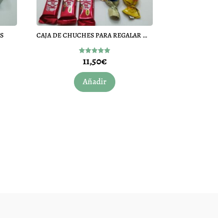
S
CAJA DE CHUCHES PARA REGALAR MEDIANA
11,50
€
Valorado
con
5.00
de 5
Añadir