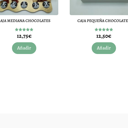
CAJA MEDIANA CHOCOLATES
CAJA PEQUEÑA CHOCOLATE
12,75
€
12,50
€
Valorado
Valorado
con
con
5.00
4.92
de 5
de 5
Añadir
Añadir