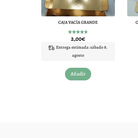
CAJA VACÍA GRANDE
2,00
€
Valorado
con
4.67
Entrega estimada: sábado 8.
de 5
agosto
Añadir