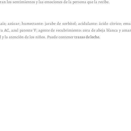
ran los sentimientos y las emociones de la persona que la recibe.
íz; azúcar; humectante: jarabe de sorbitol; acidulante: ácido cítrico; emu
ura AC, azul patente V; agente de recubrimiento: cera de abeja blanca y amar
d y la atención de los niños. Puede contener
trazas de leche.