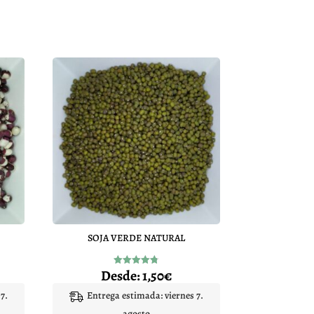
SOJA VERDE NATURAL
Desde:
1,50
€
Valorado
con
4.80
7.
Entrega estimada: viernes 7.
de 5
agosto