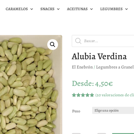
CARAMELOS
SNACKS
ACEITUNAS
LEGUMBRES
Búsqueda
de
productos
Alubia Verdina
El Enebrón
/
Legumbres a Granel
Desde:
4,50
€
(
20
valoraciones de cli
Valorado
con
4.95
de
5 en base
Peso
a
valoracione
s de
clientes