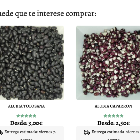
ede que te interese comprar:
ALUBIA TOLOSANA
ALUBIA CAPARRON
Desde:
3,00
€
Desde:
2,50
€
Valorado
Valorado
con
con
4.87
4.88
Entrega estimada: viernes 7.
Entrega estimada: viernes 
de 5
de 5
agosto
agosto