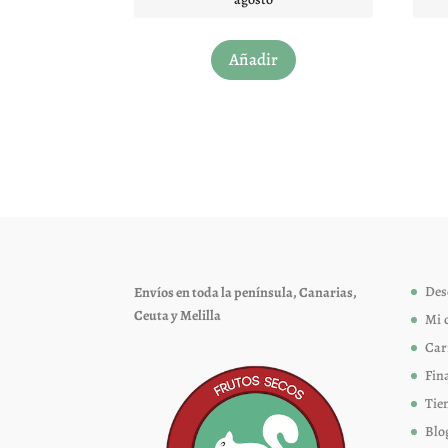
Este
Añadir
producto
tiene
múltiples
variantes.
Las
opciones
se
pueden
elegir
Des
Envíos en toda la península, Canarias,
en
Ceuta y Melilla
Mi 
la
página
Car
de
Fin
producto
Tie
Blo