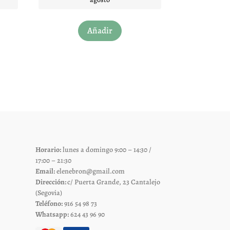
Este
Añadir
to
producto
tiene
les
múltiples
es.
variantes.
Las
es
opciones
se
pueden
elegir
Horario:
lunes a domingo 9:00 – 14:30 /
en
17:00 – 21:30
la
Email:
elenebron@gmail.com
página
Dirección:
c/ Puerta Grande, 23 Cantalejo
de
(Segovia)
Teléfono:
916 54 98 73
to
producto
Whatsapp:
624 43 96 90