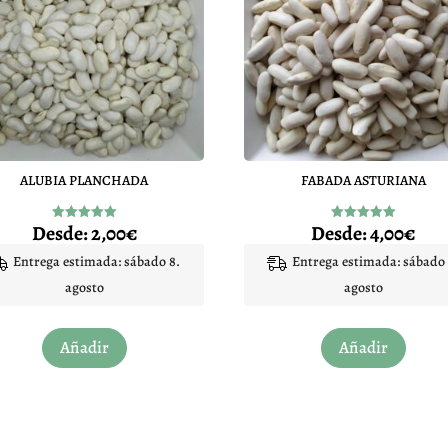
ALUBIA PLANCHADA
FABADA ASTURIANA
Desde:
2,00
€
Desde:
4,00
€
Valorado
Valorado
con
con
5.00
5.00
Entrega estimada: sábado 8.
Entrega estimada: sábado 
de 5
de 5
agosto
agosto
Este
Este
Añadir
Añadir
producto
produc
tiene
tiene
múltiples
múltip
variantes.
variant