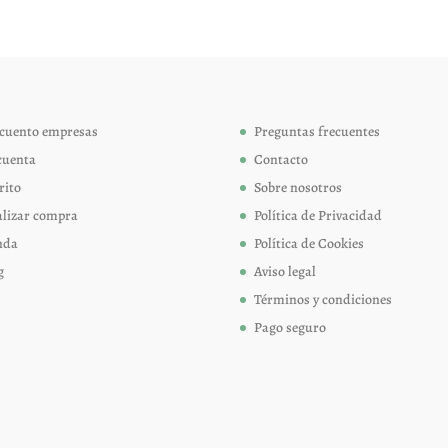
Las
Las
opciones
opcion
se
se
pueden
pueden
elegir
elegir
cuento empresas
Preguntas frecuentes
en
en
cuenta
Contacto
la
la
página
página
rito
Sobre nosotros
de
de
alizar compra
Política de Privacidad
producto
produc
nda
Política de Cookies
g
Aviso legal
Términos y condiciones
Pago seguro