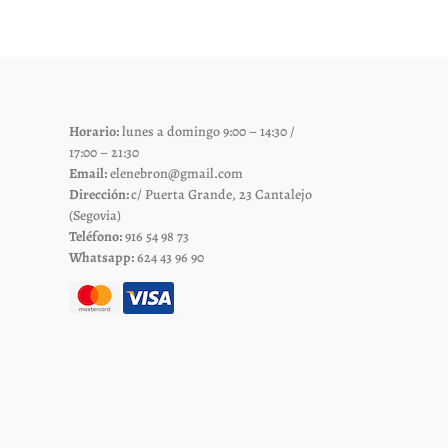
Las
es
opciones
se
pueden
elegir
Horario:
lunes a domingo 9:00 – 14:30 /
en
17:00 – 21:30
la
Email:
elenebron@gmail.com
página
Dirección:
c/ Puerta Grande, 23 Cantalejo
de
(Segovia)
Teléfono:
916 54 98 73
to
producto
Whatsapp:
624 43 96 90