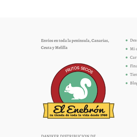
Las
opciones
se
pueden
elegir
Des
Envíos en toda la península, Canarias,
en
Ceuta y Melilla
Mi 
la
página
Car
de
Fin
producto
Tie
Blo
DANIKER DISTRIBUCION DE