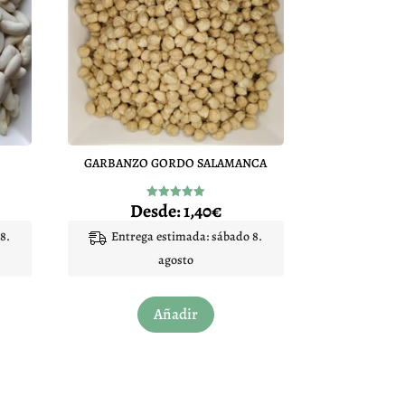
GARBANZO GORDO SALAMANCA
Desde:
1,40
€
Valorado
con
4.93
8.
Entrega estimada: sábado 8.
de 5
agosto
Este
Añadir
to
producto
tiene
les
múltiples
es.
variantes.