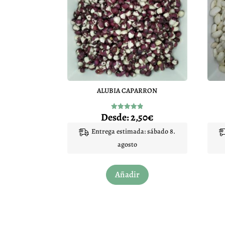
ALUBIA CAPARRON
Desde:
2,50
€
Valorado
con
4.88
Entrega estimada: sábado 8.
de 5
agosto
Este
Añadir
producto
tiene
múltiples
variantes.