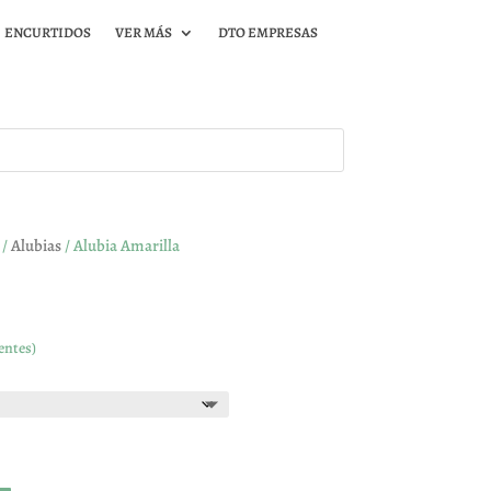
ENCURTIDOS
VER MÁS
DTO EMPRESAS
/
Alubias
/ Alubia Amarilla
entes)