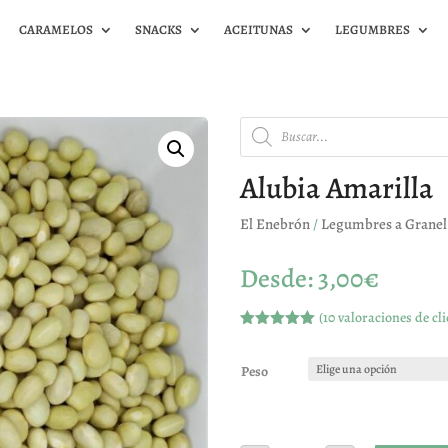
CARAMELOS
SNACKS
ACEITUNAS
LEGUMBRES
Búsqueda
de
productos
Alubia Amarilla
El Enebrón
/
Legumbres a Granel
Desde:
3,00
€
(
10
valoraciones de cli
Valorado
con
5.00
de
5 en base
Peso
a
valoracione
s de
clientes