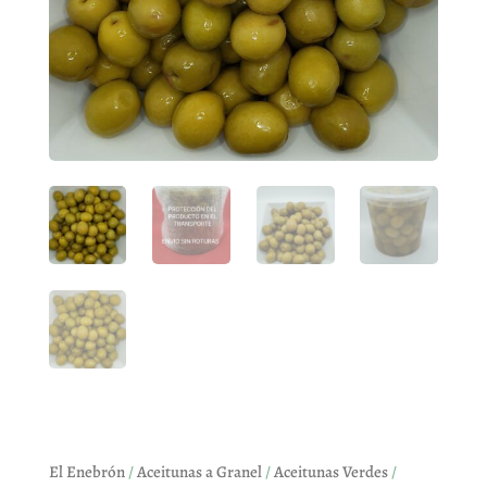
El Enebrón
/
Aceitunas a Granel
/
Aceitunas Verdes
/