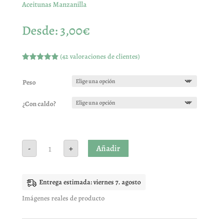
Aceitunas Manzanilla
Desde:
3,00
€
(
42
valoraciones de clientes)
Valorado
con
4.90
de
5 en base
Peso
a
valoracione
s de
¿Con caldo?
clientes
Aceitunas
Añadir
-
+
Manzanilla
cantidad
Entrega estimada: viernes 7. agosto
Imágenes reales de producto