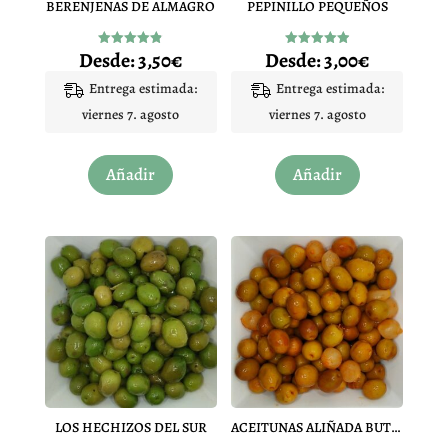
BERENJENAS DE ALMAGRO
PEPINILLO PEQUEÑOS
Desde:
3,50
€
Desde:
3,00
€
Valorado
Valorado
con
con
4.86
4.98
Entrega estimada:
Entrega estimada:
de 5
de 5
viernes 7. agosto
viernes 7. agosto
Este
Este
Añadir
Añadir
producto
producto
tiene
tiene
múltiples
múltiples
variantes.
variantes.
Las
Las
opciones
opciones
se
se
pueden
pueden
elegir
elegir
en
en
LOS HECHIZOS DEL SUR
ACEITUNAS ALIÑADA BUTANITA
la
la