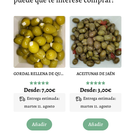
GORDAL RELLENA DE QUESO
ACEITUNAS DE JAÉN
Desde:
7,00
€
Desde:
3,00
€
Valorado
Valorado
con
con
4.90
4.86
Entrega estimada:
Entrega estimada:
de 5
de 5
martes 11. agosto
martes 11. agosto
Este
Este
Añadir
Añadir
producto
producto
tiene
tiene