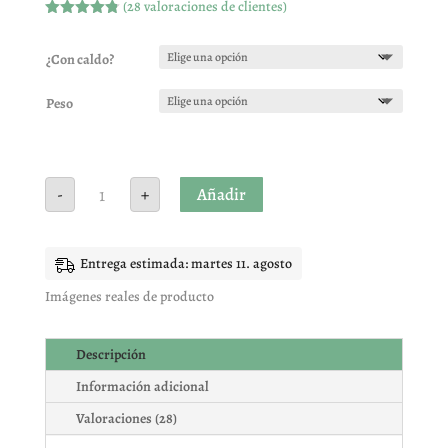
(
28
valoraciones de clientes)
Valorado
con
4.79
de
5 en base
¿Con caldo?
a
valoracione
s de
Peso
clientes
Surtido
Añadir
-
+
con
alcaparra
cantidad
Entrega estimada: martes 11. agosto
Imágenes reales de producto
Descripción
Información adicional
Valoraciones (28)