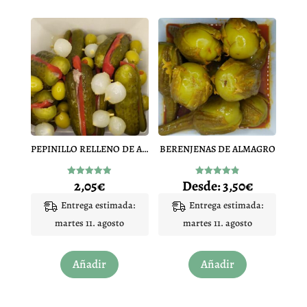
múltiples
múltiples
variantes.
variantes.
Las
Las
opciones
opciones
se
se
pueden
pueden
elegir
elegir
en
en
PEPINILLO RELLENO DE ANCHOA
BERENJENAS DE ALMAGRO
la
la
página
página
2,05
€
Desde:
3,50
€
Valorado
Valorado
de
de
con
con
4.90
4.86
Entrega estimada:
Entrega estimada:
producto
producto
de 5
de 5
martes 11. agosto
martes 11. agosto
Este
Añadir
Añadir
producto
tiene
múltiples