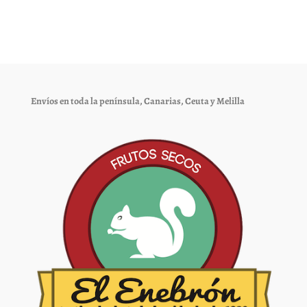
variantes.
Las
opciones
se
pueden
elegir
Envíos en toda la península, Canarias, Ceuta y Melilla
en
la
página
de
producto