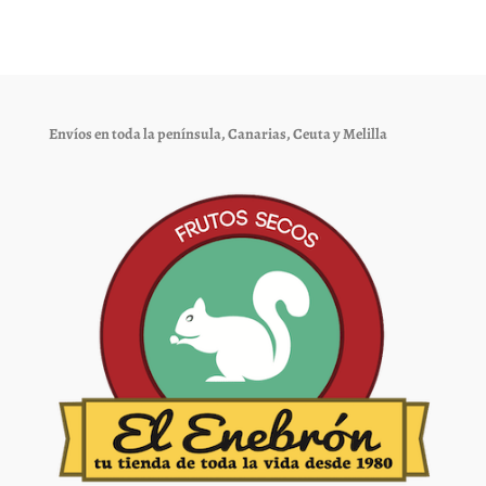
Las
Las
opciones
opciones
se
se
pueden
pueden
elegir
elegir
Envíos en toda la península, Canarias, Ceuta y Melilla
en
en
la
la
página
página
de
de
producto
producto