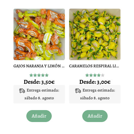
GAJOS NARANJA Y LIMÓN PIFARRÉ
CARAMELOS RESPIRAL LIMON
Desde:
3,50
€
Desde:
3,00
€
Valorado
Valorado
con
con
4.96
4.00
Entrega estimada:
Entrega estimada:
de 5
de 5
sábado 8. agosto
sábado 8. agosto
Este
Este
Añadir
Añadir
producto
producto
tiene
tiene
múltiples
múltiples