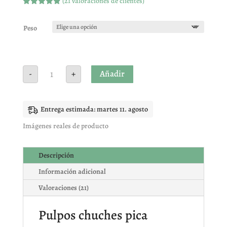
(
21
valoraciones de clientes)
Valorado
con
4.86
de
5 en base
Peso
a
valoracione
s de
clientes
Pulpos
Añadir
-
+
Chuches
pica
cantidad
Entrega estimada: martes 11. agosto
Imágenes reales de producto
Descripción
Información adicional
Valoraciones (21)
Pulpos chuches pica