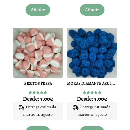
Este
Este
Añadir
Añadir
producto
producto
tiene
tiene
múltiples
múltiples
variantes.
variantes.
Las
Las
opciones
opciones
se
se
pueden
pueden
elegir
elegir
en
en
BESITOS FRESA
MORAS DIAMANTE AZUL PINTALENGUA
la
la
página
página
Desde:
3,00
€
Desde:
3,00
€
Valorado
Valorado
de
de
con
con
4.96
4.97
Entrega estimada:
Entrega estimada:
producto
producto
de 5
de 5
martes 11. agosto
martes 11. agosto
Este
Este