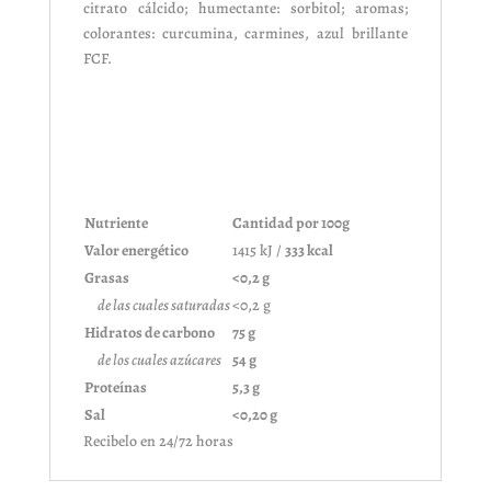
citrato cálcido; humectante: sorbitol; aromas;
colorantes: curcumina, carmines, azul brillante
FCF.
Nutriente
Cantidad por 100g
Valor energético
1415 kJ /
333 kcal
Grasas
<0,2 g
de las cuales saturadas
<0,2 g
Hidratos de carbono
75 g
de los cuales azúcares
54 g
Proteínas
5,3 g
Sal
<0,20 g
Recibelo en 24/72 horas