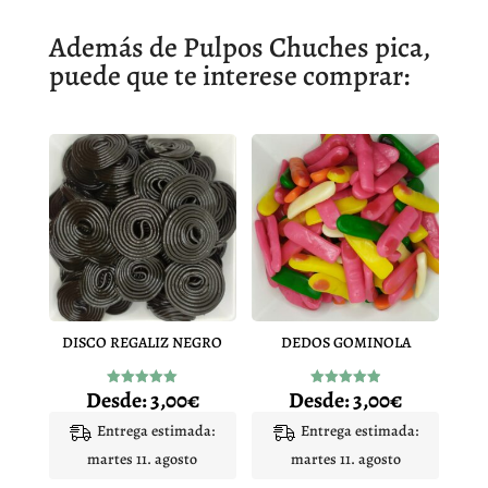
Además de Pulpos Chuches pica,
puede que te interese comprar:
DISCO REGALIZ NEGRO
DEDOS GOMINOLA
Desde:
3,00
€
Desde:
3,00
€
Valorado
Valorado
con
con
4.96
4.94
Entrega estimada:
Entrega estimada:
de 5
de 5
martes 11. agosto
martes 11. agosto