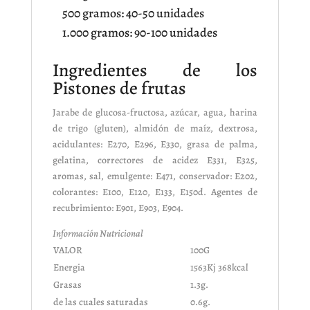
500 gramos: 40-50 unidades
1.000 gramos: 90-100 unidades
Ingredientes de los
Pistones de frutas
Jarabe de glucosa-fructosa, azúcar, agua, harina
de trigo (gluten), almidón de maíz, dextrosa,
acidulantes: E270, E296, E330, grasa de palma,
gelatina, correctores de acidez E331, E325,
aromas, sal, emulgente: E471, conservador: E202,
colorantes: E100, E120, E133, E150d. Agentes de
recubrimiento: E901, E903, E904.
Información Nutricional
VALOR
100G
Energia
1563Kj 368kcal
Grasas
1.3g.
de las cuales saturadas
0.6g.