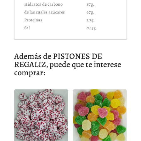
Hidratos de carbono
87g.
de las cuales azúcares
67g.
Proteínas
1.7g.
Sal
0.13g.
Además de PISTONES DE
REGALIZ, puede que te interese
comprar: