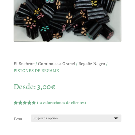
El Enebrón
/
Gominolas a Granel
/
Regaliz Negro
/
PISTONES DE REGALIZ
Desde:
3,00
€
(
10
valoraciones de clientes)
Valorado
con
4.70
de 5 en
Peso
base a
valoracione
s de
clientes