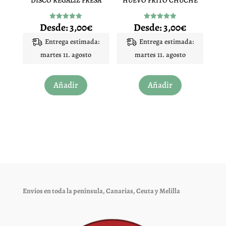
DISCO REGALIZ FRESA
HUEVO FRITO CHUCHE
la
la
página
página
Desde:
3,00
€
Desde:
3,00
€
Valorado
Valorado
de
de
con
con
4.94
4.97
Entrega estimada:
Entrega estimada:
producto
producto
de 5
de 5
martes 11. agosto
martes 11. agosto
Este
Este
Añadir
Añadir
producto
producto
tiene
tiene
múltiples
múltiples
variantes.
variantes.
Las
Las
opciones
opciones
se
se
pueden
pueden
elegir
elegir
Envíos en toda la península, Canarias, Ceuta y Melilla
en
en
la
la