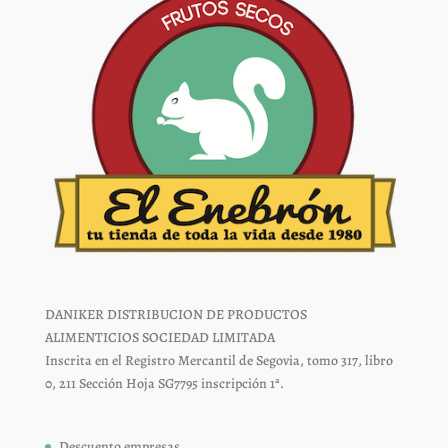
página
página
de
de
producto
producto
DANIKER DISTRIBUCION DE PRODUCTOS
ALIMENTICIOS SOCIEDAD LIMITADA
Inscrita en el Registro Mercantil de Segovia, tomo 317, libro
0, 211 Sección Hoja SG7795 inscripción 1ª.
Descuento empresas