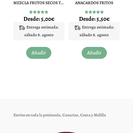
MEZCLA FRUTOS SECOS TOSTADO CON SAL
ANACARDOS FRITOS
la
la
página
página
Desde:
5,00
€
Desde:
5,50
€
Valorado
Valorado
de
de
con
con
4.88
4.97
Entrega estimada:
Entrega estimada:
producto
producto
de 5
de 5
sábado 8. agosto
sábado 8. agosto
Este
Este
Añadir
Añadir
producto
producto
tiene
tiene
múltiples
múltiples
variantes.
variantes.
Las
Las
opciones
opciones
se
se
pueden
pueden
elegir
elegir
Envíos en toda la península, Canarias, Ceuta y Melilla
en
en
la
la