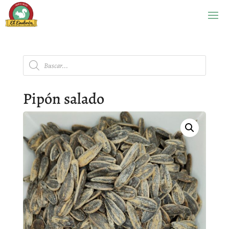
Búsqueda
de
productos
Pipón salado