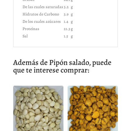
De las cuales saturadas
3.2
g
Hidratos de Carbono
3.9
g
De los cuales azúcares
1.4
g
Proteínas
21.3
g
Sal
1.5
g
Además de Pipón salado, puede
que te interese comprar: