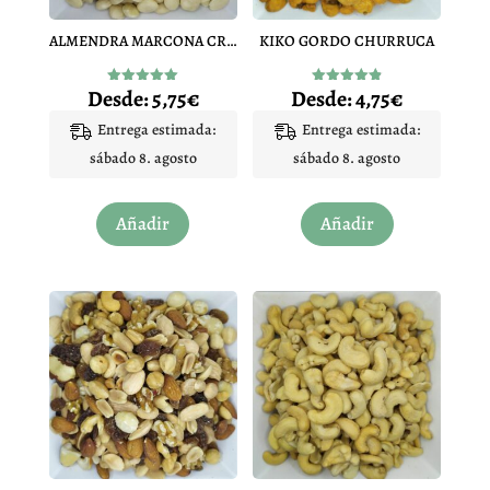
ALMENDRA MARCONA CRUDA PELADA
KIKO GORDO CHURRUCA
Desde:
5,75
€
Desde:
4,75
€
Valorado
Valorado
con
con
4.95
4.87
Entrega estimada:
Entrega estimada:
de 5
de 5
sábado 8. agosto
sábado 8. agosto
Este
Este
Añadir
Añadir
producto
producto
tiene
tiene
múltiples
múltiples
variantes.
variantes.
Las
Las
opciones
opciones
se
se
pueden
pueden
elegir
elegir
en
en