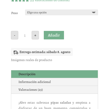
(
25
valoraciones de clientes)
Valorado
con
4.96
de
5 en base
Peso
a
valoracione
s de
clientes
Pipón
Añadir
-
+
salado
cantidad
Entrega estimada: sábado 8. agosto
Imágenes reales de producto
Descripción
Información adicional
Valoraciones (25)
¡Abre estas sabrosas
pipas saladas
y empieza a
disfrutar de un buen momento, compártelas y