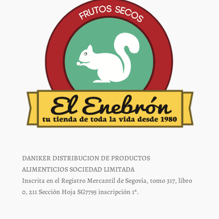
página
página
de
de
producto
producto
DANIKER DISTRIBUCION DE PRODUCTOS
ALIMENTICIOS SOCIEDAD LIMITADA
Inscrita en el Registro Mercantil de Segovia, tomo 317, libro
0, 211 Sección Hoja SG7795 inscripción 1ª.